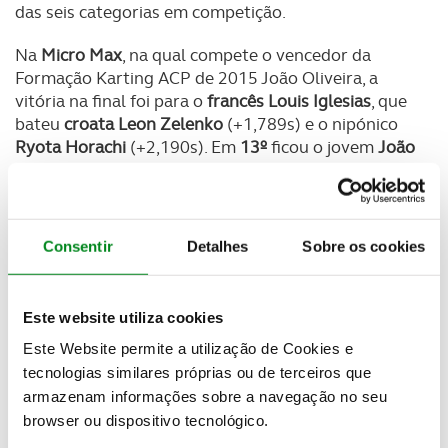
das seis categorias em competição.
Na
Micro Max
, na qual compete o vencedor da
Formação Karting ACP de 2015 João Oliveira, a
vitória na final foi para o
francês Louis Iglesias
, que
bateu
croata Leon Zelenko
(+1,789s) e o nipónico
Ryota Horachi
(+2,190s). Em
13º
ficou o jovem
João
Oliveira
, e só não foi bem mais longe por causa de
problemas na primeira volta que lhe custaram
desde logo cinco segundos. Oliveira ainda
recuperou tempo em todas as voltas que se
Consentir
Detalhes
Sobre os cookies
seguiram, mas não teve como ir mais além. Em
21º
ficou
Adrian Malheiro
.
Este website utiliza cookies
Na
Mini Max
, sem lusos à partida, o mais alto do
Este Website permite a utilização de Cookies e
pódio foi para o francês
Marcus Amand
, com o
natural dos Emirados Árabes Unidos
Jamie Day
em
tecnologias similares próprias ou de terceiros que
segundo e o australiano
James Whaton
em terceiro.
armazenam informações sobre a navegação no seu
browser ou dispositivo tecnológico.
Na
Júnior Max
, e com
Guilherme Oliveira
a ter