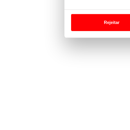
Em alguns casos, a utilizaç
tempo as suas preferências 
Rejeitar
Usamos cookies para melhorar
funcionalidades de redes so
Adicionalmente partilhamos i
e organizações na UE e em p
O ACP garantirá que as tran
consentimento e quando tal s
Realçamos que o bloqueio de 
navegação no Website e nos 
Consulte a política de cookie