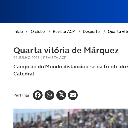
REVISTA ACP
PETS
SOBRE O ACP SEGUROS
CLÁSSICOS
Início
/
O clube
/
Revista ACP
/
Desporto
/
Quarta vit
GOLFE
Quarta vitória de Márquez
AUTOCARAVANISMO
01 JULHO 2018
|
REVISTA ACP
Campeão do Mundo distanciou-se na frente do 
Catedral.
Partilhar