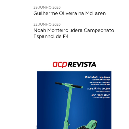
29 JUNHO 2026
Guilherme Oliveira na McLaren
22 JUNHO 2026
Noah Monteiro lidera Campeonato
Espanhol de F4
Rev
202