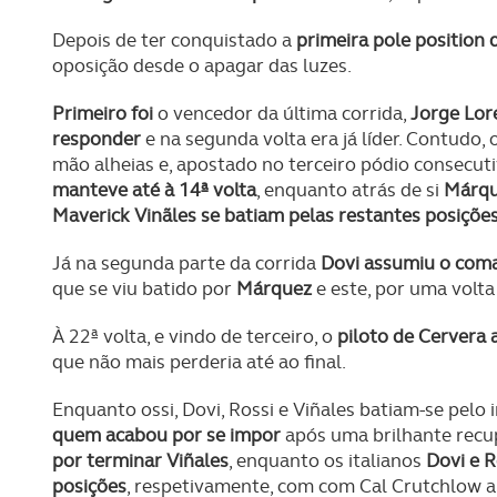
Depois de ter conquistado a
primeira pole position 
oposição desde o apagar das luzes.
Primeiro foi
o vencedor da última corrida,
Jorge Lor
responder
e na segunda volta era já líder. Contudo, 
mão alheias e, apostado no terceiro pódio consecut
manteve até à 14ª volta
, enquanto atrás de si
Márque
Maverick Vinãles se batiam pelas restantes posiçõe
Já na segunda parte da corrida
Dovi assumiu o com
que se viu batido por
Márquez
e este, por uma volta
À 22ª volta, e vindo de terceiro, o
piloto de Cervera 
que não mais perderia até ao final.
Enquanto ossi, Dovi, Rossi e Viñales batiam-se pelo
quem acabou por se impor
após uma brilhante recup
por terminar Viñales
, enquanto os italianos
Dovi e R
posições
, respetivamente, com com Cal Crutchlow a