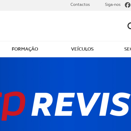
Contactos
Siga-nos
FORMAÇÃO
VEÍCULOS
SE
dade
Clássicos
mentos
Notícias do clube
s
Golfe
sts
Revista ACP Edição
impressa
rto