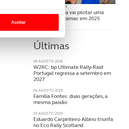
05 SETEMBRO 2024
o nesses termos e a todo o
Miguel Oliveira vai pilotar uma
site.
Yamaha da Pramac em 2025
Aceitar
 para lhe proporcionar
site.
Últimas
e e de análise, com parceiros
06 AGOSTO 2026
W2RC: bp Ultimate Rally-Raid
Portugal regressa a setembro em
apenas com o seu
2027
estar.
04 AGOSTO 2026
 na sua experiência de
Família Fontes: duas gerações, a
mesma paixão
03 AGOSTO 2026
Eduardo Carpinteiro Albino triunfa
no Eco Rally Scotland