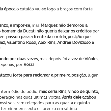
da época
o catalão viu-se logo a braços com forte
enzo, a impor-se
, mas
Márquez não demorou a
o
homem da Ducati não queria deixar os créditos
por
ivo,
passou para a frente da corrida, posição que
z, Valentino Rossi, Alex Rins, Andrea Dovizioso e
s
.
ando por duas vezes
, mas depois foi a
vez de Viñales
,
 apenas, por
Rossi
.
atacou forte para reclamar a primeira posição
, lugar
 intermédio do pódio,
mas seria Rins, vindo de quinto,
eração nas duas últimas voltas.
Atrás dele acabou
ossi
se viram relegados para as
quarta e quinta
 terminar em sexto e Lorenzo em sétimo.