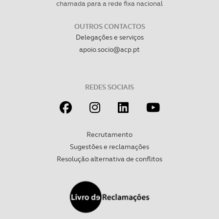
chamada para a rede fixa nacional
necessário no contexto dos serviços a prestar.
OUTROS CONTACTOS
Realçamos que o bloqueio de certo tipo de Cookies e
Delegações e serviços
tecnologias similares pode ter impacto na sua
apoio.socio@acp.pt
experiência de navegação no Website e nos serviços
disponibilizados.
REDES SOCIAIS
Consulte a política de cookies do site.
Recrutamento
Sugestões e reclamações
Resolução alternativa de conflitos