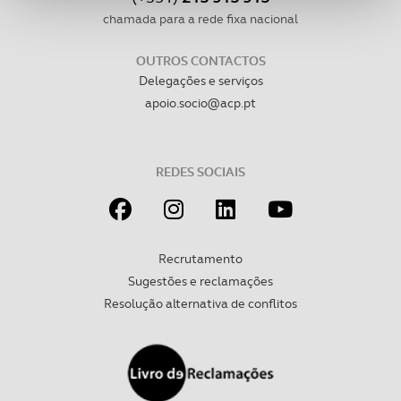
funcionalidades de redes sociais, bem como para
chamada para a rede fixa nacional
analisar dados de navegação no nosso website.
OUTROS CONTACTOS
Adicionalmente partilhamos informação, relativa à sua
Delegações e serviços
utilização do nosso site de publicidade e de análise, com
apoio.socio@acp.pt
parceiros e organizações na UE e em países terceiros.
O ACP garantirá que as transferências internacionais de
REDES SOCIAIS
dados pessoais serão realizadas apenas com o seu
consentimento e quando tal se afigure estritamente
necessário no contexto dos serviços a prestar.
Recrutamento
Realçamos que o bloqueio de certo tipo de Cookies e
Sugestões e reclamações
tecnologias similares pode ter impacto na sua
Resolução alternativa de conflitos
experiência de navegação no Website e nos serviços
disponibilizados.
Consulte a política de cookies do site.