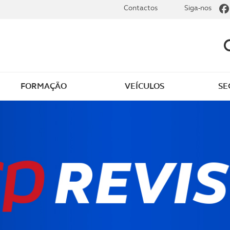
Contactos
Siga-nos
FORMAÇÃO
VEÍCULOS
SE
dade
Clássicos
mentos
Notícias do clube
s
Golfe
sts
Revista ACP Edição
impressa
rto