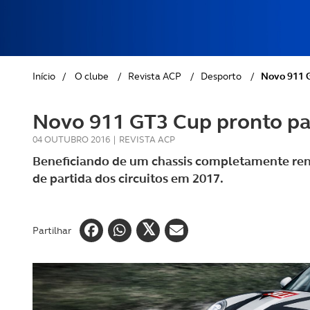
REVISTA ACP
PETS
SOBRE O ACP SEGUROS
CLÁSSICOS
Início
/
O clube
/
Revista ACP
/
Desporto
/
Novo 911 G
GOLFE
Novo 911 GT3 Cup pronto par
AUTOCARAVANISMO
04 OUTUBRO 2016
|
REVISTA ACP
Beneficiando de um chassis completamente ren
de partida dos circuitos em 2017.
Partilhar