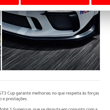
 a sua experiência digital, personalizar conteúdos e anúncios,
ciais, bem como para analisar dados de navegação no nosso web
nformação, relativa à sua utilização do nosso site de publicidad
aíses terceiros.
sferências internacionais de dados pessoais serão realizadas 
e afigure estritamente necessário no contexto dos serviços a pr
certo tipo de Cookies e tecnologias similares pode ter impacto
serviços disponibilizados.
s do site.
T3 Cup garante melhorias no que respeita às forças
o e prestações.
Mobil 1 Supercup, que se disputa em conjunto com a