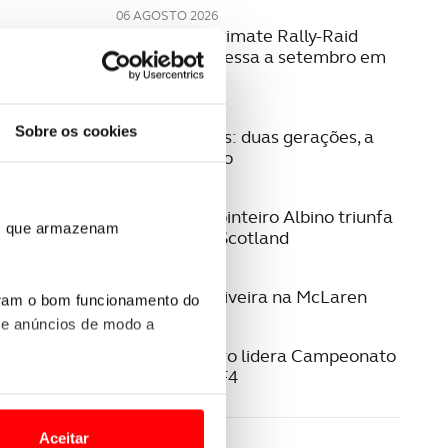
06 AGOSTO 2026
W2RC: bp Ultimate Rally-Raid
Portugal regressa a setembro em
2027
04 AGOSTO 2026
Sobre os cookies
Família Fontes: duas gerações, a
mesma paixão
03 AGOSTO 2026
Eduardo Carpinteiro Albino triunfa
ros que armazenam
no Eco Rally Scotland
29 JUNHO 2026
Guilherme Oliveira na McLaren
uram o bom funcionamento do
 e anúncios de modo a
22 JUNHO 2026
Noah Monteiro lidera Campeonato
Espanhol de F4
o nesses termos e a todo o
site.
Aceitar