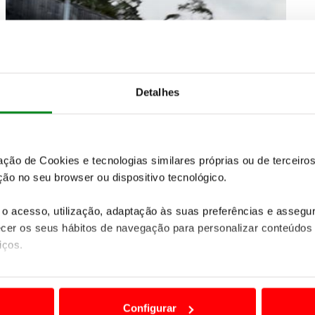
Detalhes
zação de Cookies e tecnologias similares próprias ou de tercei
ão no seu browser ou dispositivo tecnológico.
o acesso, utilização, adaptação às suas preferências e asseg
er os seus hábitos de navegação para personalizar conteúdos
iços.
ão destas tecnologias dependem do seu consentimento, definind
e limitando o acesso a informações durante a navegação no Web
Configurar