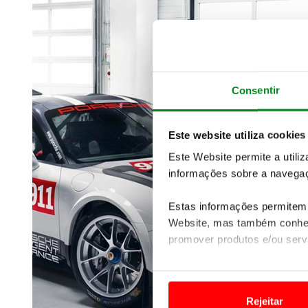
Consentir
Este website utiliza cookies
Este Website permite a utili
informações sobre a navegaç
Estas informações permitem 
Website, mas também conhec
promover produtos e/ou serv
Em alguns casos, a utilizaç
tempo as suas preferências 
Rejeitar