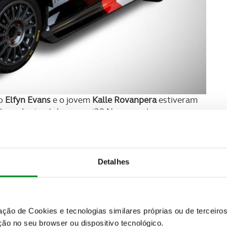
do
Elfyn Evans
e o jovem
Kalle Rovanpera
estiveram
tecnologias, tal como o i20 N que contou com a
ry Neuville
e
Ott Tanak
. A
M-Sport Ford
, que trocou o
o apadrinhamento de
Adrien Fourmaux
e
Craig Breen
.
Detalhes
zação de Cookies e tecnologias similares próprias ou de tercei
ão no seu browser ou dispositivo tecnológico.