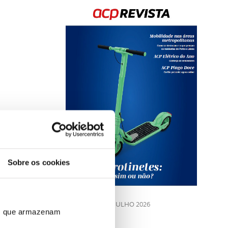
Rev
202
Sobre os cookies
LE
JULHO 2026
ros que armazenam