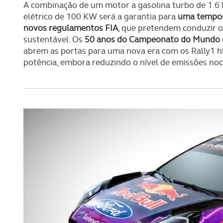
navegação no Website e nos 
A combinação de um motor a gasolina turbo de 1.6 l
elétrico de 100 KW será a garantia para
uma tempora
Consulte a política de cookie
novos regulamentos FIA
, que pretendem conduzir 
sustentável. Os
50 anos do Campeonato do Mundo d
abrem as portas para uma nova era com os Rally1 h
potência, embora reduzindo o nível de emissões noc