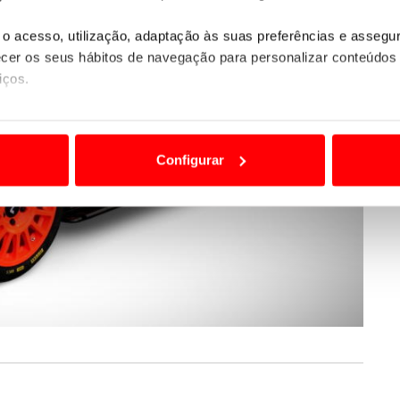
o acesso, utilização, adaptação às suas preferências e asseg
er os seus hábitos de navegação para personalizar conteúdos
iços.
ão destas tecnologias dependem do seu consentimento, definind
e limitando o acesso a informações durante a navegação no Web
Configurar
 a sua experiência digital, personalizar conteúdos e anúncios,
ciais, bem como para analisar dados de navegação no nosso web
nformação, relativa à sua utilização do nosso site de publicidad
aíses terceiros.
sferências internacionais de dados pessoais serão realizadas 
e afigure estritamente necessário no contexto dos serviços a pr
certo tipo de Cookies e tecnologias similares pode ter impacto