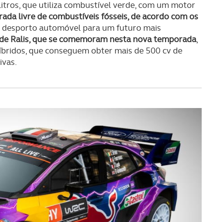
serviços disponibilizados.
itros, que utiliza combustível verde, com um motor
da livre de combustíveis fósseis, de acordo com os
s do site.
o desporto automóvel para um futuro mais
e Ralis, que se comemoram nesta nova temporada
,
íbridos, que conseguem obter mais de 500 cv de
ivas.