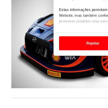
Estas informações permitem 
Website, mas também conhec
promover produtos e/ou serv
Em alguns casos, a utilizaç
tempo as suas preferências 
Rejeitar
Usamos cookies para melhorar
funcionalidades de redes so
Adicionalmente partilhamos i
e organizações na UE e em p
O ACP garantirá que as tran
consentimento e quando tal s
Realçamos que o bloqueio de 