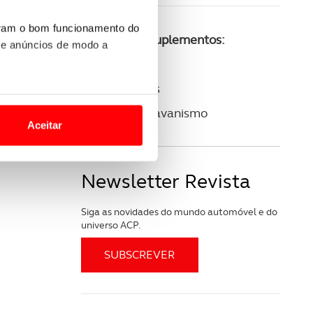
uram o bom funcionamento do
Consulte os suplementos:
 e anúncios de modo a
ACP Golfe
ACP Clássicos
o nesses termos e a todo o
ACP Autocaravanismo
site.
Aceitar
 para lhe proporcionar
site.
Newsletter Revista
e e de análise, com parceiros
Siga as novidades do mundo automóvel e do
universo ACP.
apenas com o seu
estar.
 na sua experiência de