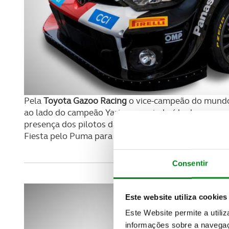
Pela
Toyota Gazoo Racing
o vice-campeão do mun
ao lado do campeão Yaris, agora imbuído das novas 
presença dos pilotos da
Hyundai Motorsport
,
Thier
Fiesta pelo Puma para esta nova era, contou com 
Consentir
Este website utiliza cookies
Este Website permite a utili
informações sobre a navegaç