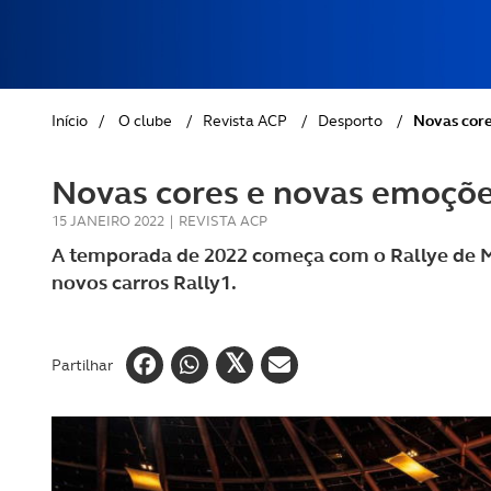
REVISTA ACP
PETS
SOBRE O ACP SEGUROS
CLÁSSICOS
Início
/
O clube
/
Revista ACP
/
Desporto
/
Novas core
GOLFE
Novas cores e novas emoçõe
AUTOCARAVANISMO
15 JANEIRO 2022
|
REVISTA ACP
A temporada de 2022 começa com o Rallye de Mon
novos carros Rally1.
Partilhar