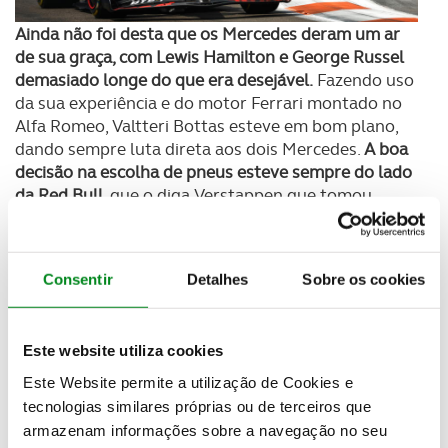
Ainda não foi desta que os Mercedes deram um ar
de sua graça, com Lewis Hamilton e George Russel
demasiado longe do que era desejável.
Fazendo uso
da sua experiência e do motor Ferrari montado no
Alfa Romeo, Valtteri Bottas esteve em bom plano,
dando sempre luta direta aos dois Mercedes.
A boa
decisão na escolha de pneus esteve sempre do lado
da Red Bull
, que o diga Verstappen que tomou
conta dos destinos da corrida desde a 9ª volta.
Depois do 4º lugar do mexicano Sérgio Perez em
Red Bull, classificaram-se os dois Mercedes, com
Consentir
Detalhes
Sobre os cookies
Russel a conquistar o 5º lugar e Hamilton a 6ª
posição, na frente de Bottas e do Alpine de Ocon.
Este website utiliza cookies
Este Website permite a utilização de Cookies e
tecnologias similares próprias ou de terceiros que
armazenam informações sobre a navegação no seu