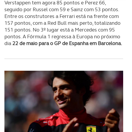
Verstappen tem agora 85 pontos e Perez 66,
Adicionalmente partilhamos informação, relativa à sua
seguido por Russel com 59 e Sainz com 53 pontos.
utilização do nosso site de publicidade e de análise, com
Entre os construtores a Ferrari está na frente com
parceiros e organizações na UE e em países terceiros.
157 pontos, com a Red Bull mais perto, totalizando
151 pontos. No 3º lugar está a Mercedes com 95
O ACP garantirá que as transferências internacionais de
pontos. A Fórmula 1 regressa à Europa no próximo
dados pessoais serão realizadas apenas com o seu
dia
22 de maio para o GP de Espanha em Barcelona.
consentimento e quando tal se afigure estritamente
necessário no contexto dos serviços a prestar.
Realçamos que o bloqueio de certo tipo de Cookies e
tecnologias similares pode ter impacto na sua
experiência de navegação no Website e nos serviços
disponibilizados.
Consulte a política de cookies do site.