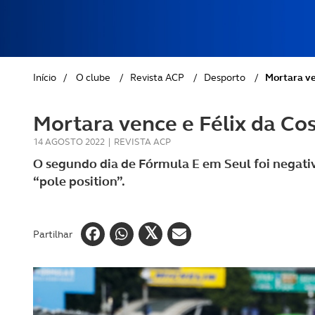
REVISTA ACP
PETS
SOBRE O ACP SEGUROS
CLÁSSICOS
Início
/
O clube
/
Revista ACP
/
Desporto
/
Mortara ve
GOLFE
Mortara vence e Félix da Co
AUTOCARAVANISMO
14 AGOSTO 2022
|
REVISTA ACP
O segundo dia de Fórmula E em Seul foi negati
“pole position”.
Partilhar