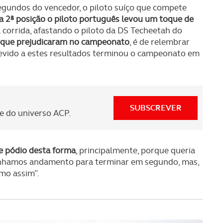
egundos do vencedor, o piloto suíço que compete
a 2ª posição o piloto português levou um toque de
 corrida, afastando o piloto da DS Techeetah do
 que prejudicaram no campeonato
, é de relembrar
devido a estes resultados terminou o campeonato em
SUBSCREVER
 do universo ACP.
te pódio desta forma
, principalmente, porque queria
 tínhamos andamento para terminar em segundo, mas,
mo assim”.