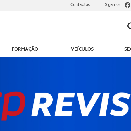
Contactos
Siga-nos
FORMAÇÃO
VEÍCULOS
SE
dade
Clássicos
mentos
Notícias do clube
s
Golfe
sts
Revista ACP Edição
impressa
rto