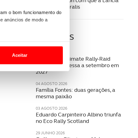
Este é o Ypsilon com que a Lancia
vai voltar aos ralis
uram o bom funcionamento do
 e anúncios de modo a
Últimas
o nesses termos e a todo o
site.
06 AGOSTO 2026
Aceitar
W2RC: bp Ultimate Rally-Raid
 para lhe proporcionar
Portugal regressa a setembro em
2027
site.
04 AGOSTO 2026
e e de análise, com parceiros
Família Fontes: duas gerações, a
mesma paixão
03 AGOSTO 2026
apenas com o seu
Eduardo Carpinteiro Albino triunfa
estar.
no Eco Rally Scotland
 na sua experiência de
29 JUNHO 2026