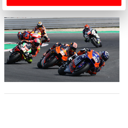
Usamos cookies para melhorar a sua experiência digital,
personalizar conteúdos e anúncios, para lhe proporcionar
funcionalidades de redes sociais, bem como para
analisar dados de navegação no nosso website.
Adicionalmente partilhamos informação, relativa à sua
utilização do nosso site de publicidade e de análise, com
parceiros e organizações na UE e em países terceiros.
O ACP garantirá que as transferências internacionais de
dados pessoais serão realizadas apenas com o seu
consentimento e quando tal se afigure estritamente
necessário no contexto dos serviços a prestar.
Realçamos que o bloqueio de certo tipo de Cookies e
tecnologias similares pode ter impacto na sua
experiência de navegação no Website e nos serviços
disponibilizados.