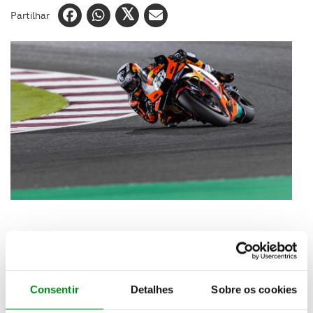
Partilhar
Era previsível que este não seria o circuito ideal
para as KTM. Apesar disso o piloto português que
partiu de 15º, chegou a rolar na 10ª posição e
acabou por ser o melhor entre os pilotos KTM,
Consentir
Detalhes
Sobre os cookies
terminando a corrida do Qatar na 13ª posição, atrás