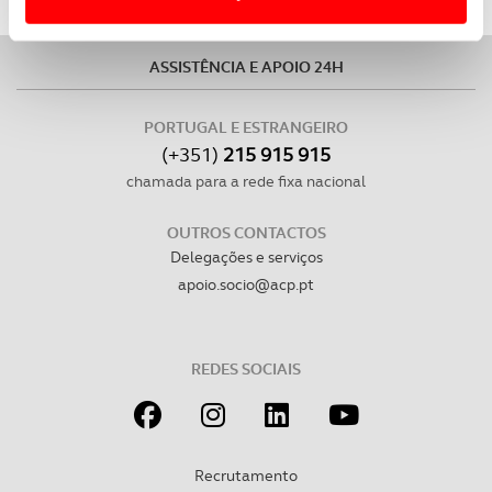
Usamos cookies para melhorar a sua experiência digital,
personalizar conteúdos e anúncios, para lhe proporcionar
ASSISTÊNCIA E APOIO 24H
funcionalidades de redes sociais, bem como para
analisar dados de navegação no nosso website.
PORTUGAL E ESTRANGEIRO
(+351)
215 915 915
Adicionalmente partilhamos informação, relativa à sua
chamada para a rede fixa nacional
utilização do nosso site de publicidade e de análise, com
parceiros e organizações na UE e em países terceiros.
OUTROS CONTACTOS
Delegações e serviços
O ACP garantirá que as transferências internacionais de
apoio.socio@acp.pt
dados pessoais serão realizadas apenas com o seu
consentimento e quando tal se afigure estritamente
necessário no contexto dos serviços a prestar.
REDES SOCIAIS
Realçamos que o bloqueio de certo tipo de Cookies e
tecnologias similares pode ter impacto na sua
experiência de navegação no Website e nos serviços
Recrutamento
disponibilizados.