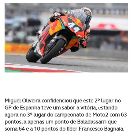
utilização do nosso site de publicidade e de análise, com
parceiros e organizações na UE e em países terceiros.
O ACP garantirá que as transferências internacionais de
dados pessoais serão realizadas apenas com o seu
consentimento e quando tal se afigure estritamente
necessário no contexto dos serviços a prestar.
Realçamos que o bloqueio de certo tipo de Cookies e
tecnologias similares pode ter impacto na sua
experiência de navegação no Website e nos serviços
disponibilizados.
Consulte a política de cookies do site.
Miguel Oliveira confidenciou que este 2º lugar no
GP de Espanha teve um sabor a vitória,
e
stando
agora no 3º lugar do campeonato de Moto2 com 63
pontos, a apenas um ponto de Baladassarri que
soma 64 e a 10 pontos do líder Francesco Bagnaia.