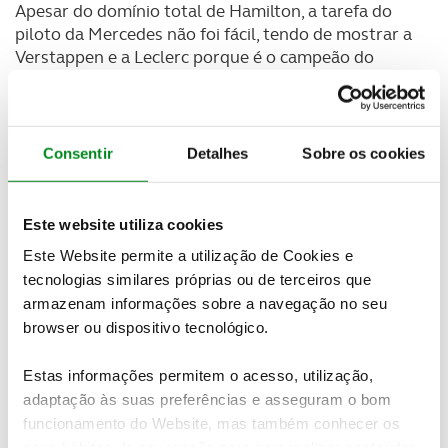
Apesar do domínio total de Hamilton, a tarefa do
piloto da Mercedes não foi fácil, tendo de mostrar a
Verstappen e a Leclerc porque é o campeão do
mundo de Fórmula 1. Os jovens pilotos voltaram a
assinar duas grandes corridas, com o
Red Bull de
Max Verstappen a levar a melhor perante o Ferrari
de Charles Leclerc, com um duelo entusiasmante
Consentir
Detalhes
Sobre os cookies
entre eles.
Este website utiliza cookies
Este Website permite a utilização de Cookies e
tecnologias similares próprias ou de terceiros que
armazenam informações sobre a navegação no seu
browser ou dispositivo tecnológico.
Estas informações permitem o acesso, utilização,
adaptação às suas preferências e asseguram o bom
funcionamento do Website, mas também conhecer os
seus hábitos de navegação para personalizar conteúdos