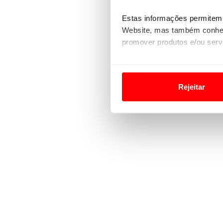
Estas informações permitem 
Website, mas também conhec
promover produtos e/ou serv
Em alguns casos, a utilizaç
tempo as suas preferências 
Rejeitar
Usamos cookies para melhorar
funcionalidades de redes so
Adicionalmente partilhamos i
e organizações na UE e em p
O ACP garantirá que as tran
consentimento e quando tal s
Realçamos que o bloqueio de 
navegação no Website e nos 