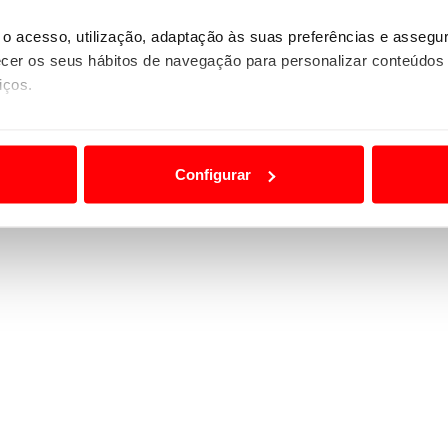
o acesso, utilização, adaptação às suas preferências e asseg
er os seus hábitos de navegação para personalizar conteúdos
iços.
ão destas tecnologias dependem do seu consentimento, definind
e limitando o acesso a informações durante a navegação no Web
Configurar
 a sua experiência digital, personalizar conteúdos e anúncios,
ciais, bem como para analisar dados de navegação no nosso web
nformação, relativa à sua utilização do nosso site de publicidad
aíses terceiros.
sferências internacionais de dados pessoais serão realizadas 
e afigure estritamente necessário no contexto dos serviços a pr
certo tipo de Cookies e tecnologias similares pode ter impacto
serviços disponibilizados.