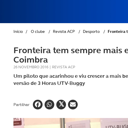
REVISTA ACP
PETS
SOBRE O ACP SEGUROS
CLÁSSICOS
Início
/
O clube
/
Revista ACP
/
Desporto
/
Fronteira 
GOLFE
Fronteira tem sempre mais 
AUTOCARAVANISMO
Coimbra
26 NOVEMBRO 2016
|
REVISTA ACP
Um piloto que acarinhou e viu crescer a mais b
versão de 3 Horas UTV-Buggy
Partilhar