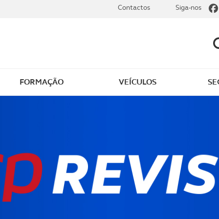
Contactos
Siga-nos
FORMAÇÃO
VEÍCULOS
SE
dade
Clássicos
mentos
Notícias do clube
s
Golfe
sts
Revista ACP Edição
impressa
rto