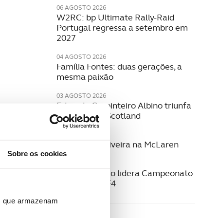
06 AGOSTO 2026
W2RC: bp Ultimate Rally-Raid
Portugal regressa a setembro em
2027
04 AGOSTO 2026
Família Fontes: duas gerações, a
mesma paixão
03 AGOSTO 2026
Eduardo Carpinteiro Albino triunfa
no Eco Rally Scotland
29 JUNHO 2026
Guilherme Oliveira na McLaren
Sobre os cookies
22 JUNHO 2026
Noah Monteiro lidera Campeonato
Espanhol de F4
ros que armazenam