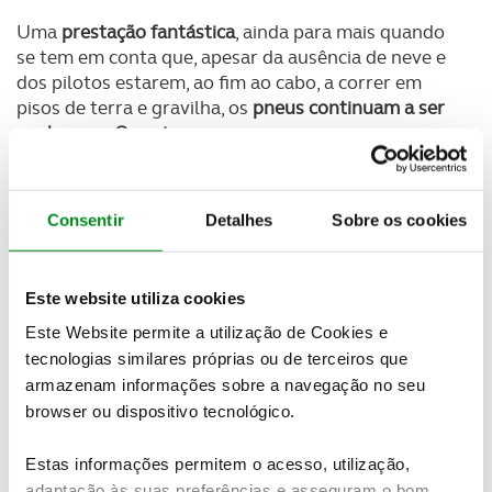
Uma
prestação fantástica
, ainda para mais quando
se tem em conta que, apesar da ausência de neve e
dos pilotos estarem, ao fim ao cabo, a correr em
pisos de terra e gravilha, os
pneus continuam a ser
os de neve. Ou seja
, pneus
com pregos
que, em
condições como estas, sofrem
muito mais desgaste
do que era suposto.
Consentir
Detalhes
Sobre os cookies
Enquanto isso, atrás de Evans está o
Campeão do
Mundo Ott Tänak
. Depois do nulo devido a
aparatoso acidente no Monte Carlo, o estónio está
a
Este website utiliza cookies
realizar uma prova bem calculada
para recuperar o
máximo de terreno possível sem, com isso, colocar
Este Website permite a utilização de Cookies e
em risco mais um resultado. Ainda assim, o piloto da
tecnologias similares próprias ou de terceiros que
Hyundai apresentou-se
um pouco mais irregular
armazenam informações sobre a navegação no seu
hoje
, o que contribuiu para o dilatar da diferença
browser ou dispositivo tecnológico.
para a frente,
estando agora a 17,2s do líder.
Estas informações permitem o acesso, utilização,
Quem
fecha o pódio
provisório, a 28,8s de Evans, é
adaptação às suas preferências e asseguram o bom