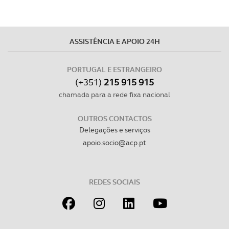
O ACP garantirá que as transferências internacionais de
dados pessoais serão realizadas apenas com o seu
consentimento e quando tal se afigure estritamente
ASSISTÊNCIA E APOIO 24H
necessário no contexto dos serviços a prestar.
PORTUGAL E ESTRANGEIRO
Realçamos que o bloqueio de certo tipo de Cookies e
(+351)
215 915 915
tecnologias similares pode ter impacto na sua
chamada para a rede fixa nacional
experiência de navegação no Website e nos serviços
disponibilizados.
OUTROS CONTACTOS
Delegações e serviços
Consulte a política de cookies do site.
apoio.socio@acp.pt
REDES SOCIAIS