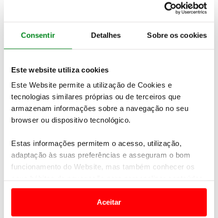
dez primeiros. Não vai ser nada fácil, tendo em
conta a dureza da prova, bem como a quantidade e
a qualidade dos inscritos, mas acredito nessa
Consentir
Detalhes
Sobre os cookies
possibilidade. No entanto, as primeiras etapas não
vão ser fáceis. O Dakar 2018 começa logo com as
dunas do Perú, onde vou procurar readquirir o
Este website utiliza cookies
ritmo e adaptar-me ao carro”, referiu Carlos Sousa.
Este Website permite a utilização de Cookies e
tecnologias similares próprias ou de terceiros que
armazenam informações sobre a navegação no seu
browser ou dispositivo tecnológico.
Estas informações permitem o acesso, utilização,
adaptação às suas preferências e asseguram o bom
funcionamento do Website, mas também conhecer os
seus hábitos de navegação para personalizar conteúdos
e anúncios de modo a promover produtos e/ou serviços.
Aceitar
Em alguns casos, a utilização destas tecnologias