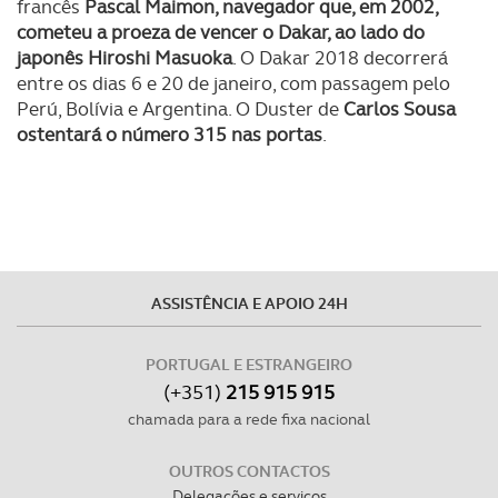
francês
Pascal Maimon, navegador que, em 2002,
Realçamos que o bloqueio de certo tipo de Cookies e
cometeu a proeza de vencer o Dakar, ao lado do
tecnologias similares pode ter impacto na sua
japonês Hiroshi Masuoka
. O Dakar 2018 decorrerá
experiência de navegação no Website e nos serviços
entre os dias 6 e 20 de janeiro, com passagem pelo
disponibilizados.
Perú, Bolívia e Argentina. O Duster de
Carlos Sousa
ostentará o número 315 nas portas
.
Consulte a política de cookies do site.
ASSISTÊNCIA E APOIO 24H
PORTUGAL E ESTRANGEIRO
(+351)
215 915 915
chamada para a rede fixa nacional
OUTROS CONTACTOS
Delegações e serviços