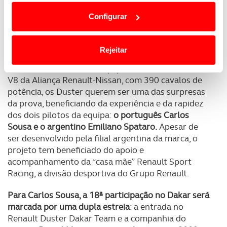
dependem do seu consentimento, definindo nesses
Configurar
termos e a todo o tempo as suas preferências e limitando
Pelo sexto ano consecutivo, dois Duster inscritos
o acesso a informações durante a navegação no
pela Renault Sport Argentina (a gama Dacia é
comercializada neste país sob a marca Renault)
Website.
Rejeitar
estarão à partida do mais exigente e apaixonante
rali do mundo: o Dakar. Equipados com um motor
Usamos cookies para melhorar a sua experiência digital,
V8 da Aliança Renault-Nissan, com 390 cavalos de
personalizar conteúdos e anúncios, para lhe proporcionar
potência, os Duster querem ser uma das surpresas
funcionalidades de redes sociais, bem como para
da prova, beneficiando da experiência e da rapidez
analisar dados de navegação no nosso website.
dos dois pilotos da equipa:
o português Carlos
Sousa e o argentino Emiliano Spataro.
Apesar de
Adicionalmente partilhamos informação, relativa à sua
ser desenvolvido pela filial argentina da marca, o
utilização do nosso site de publicidade e de análise, com
projeto tem beneficiado do apoio e
parceiros e organizações na UE e em países terceiros.
acompanhamento da “casa mãe” Renault Sport
Racing, a divisão desportiva do Grupo Renault.
O ACP garantirá que as transferências internacionais de
dados pessoais serão realizadas apenas com o seu
Para Carlos Sousa, a 18ª participação no Dakar será
consentimento e quando tal se afigure estritamente
marcada por uma dupla estreia
: a entrada no
necessário no contexto dos serviços a prestar.
Renault Duster Dakar Team e a companhia do