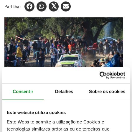
Partilhar
Consentir
Detalhes
Sobre os cookies
A secção de motorismo da Sociedade Artística
Reguenguense anunciou que a 5ª prova do
Este website utiliza cookies
campeonato vai ser adiada devido à pandemia que
devasta o mundo, e também ao Estado de
Este Website permite a utilização de Cookies e
Emergência decretado em Portugal, ainda sem data
tecnologias similares próprias ou de terceiros que