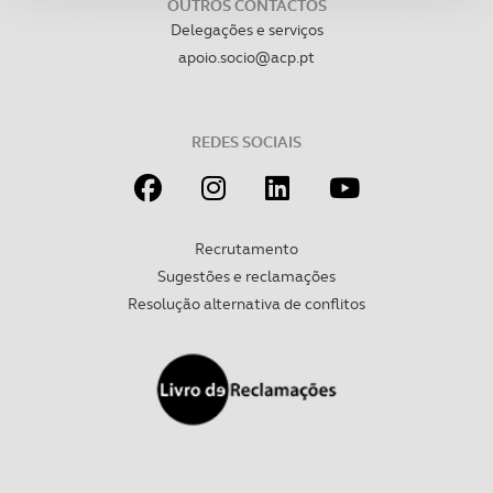
OUTROS CONTACTOS
Delegações e serviços
Adicionalmente partilhamos informação, relativa à sua
apoio.socio@acp.pt
utilização do nosso site de publicidade e de análise, com
parceiros e organizações na UE e em países terceiros.
REDES SOCIAIS
O ACP garantirá que as transferências internacionais de
dados pessoais serão realizadas apenas com o seu
consentimento e quando tal se afigure estritamente
necessário no contexto dos serviços a prestar.
Recrutamento
Sugestões e reclamações
Realçamos que o bloqueio de certo tipo de Cookies e
Resolução alternativa de conflitos
tecnologias similares pode ter impacto na sua
experiência de navegação no Website e nos serviços
disponibilizados.
Consulte a política de cookies do site.