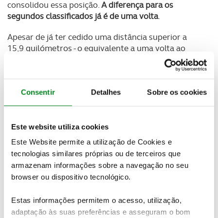
consolidou essa posição.
A diferença para os
segundos classificados já é de uma volta
.
Apesar de já ter cedido uma distância superior a
15,9 quilómetros - o equivalente a uma volta ao
Terródromo de Fronteira, Igor Skoks, Rudolfs Skoks
e Arvis Piki, em Mitsubishi Pajero, têm razões para
sorrir. A formação da Letónia, vencedora das AFN 24
Horas TT Vila de Fronteira em 2017, partiu da 13ª
Consentir
Detalhes
Sobre os cookies
posição.
Em três horas subiu nove lugares
e, depois
de mais três, ascendeu ao segundo posto e está na
discussão pela vitória na corrida.
Este website utiliza cookies
Este Website permite a utilização de Cookies e
Os antigos campeões nacionais, Ricardo Porém e
tecnologias similares próprias ou de terceiros que
Filipe Campos
, acompanhados por Alexandre Ré e
armazenam informações sobre a navegação no seu
Victor Conceição, em MMP Rally Raid, seguem na
browser ou dispositivo tecnológico.
terceira posição, também a uma volta dos líderes.
Estas informações permitem o acesso, utilização,
A companhia francesa da MMP está a ter um
adaptação às suas preferências e asseguram o bom
excelente arranque.
Dos seis carros inscritos em