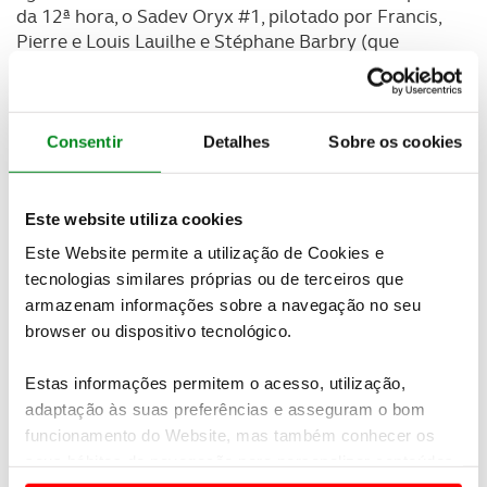
da 12ª hora, o Sadev Oryx #1, pilotado por Francis,
Pierre e Louis Lauilhe e Stéphane Barbry (que
também procurava o quarto triunfo em Fronteira)
ocupou o segundo posto que manteve até à
bandeirada de xadrez. No último lugar do pódio
ficou o Rivet RM Sport de José Castan, Anicet
Consentir
Detalhes
Sobre os cookies
Garicoix, Vincent Demonceaux e do actual campeão
francês de resistência TT, Benjamin Bujon.
Este website utiliza cookies
“É um grande prazer vir a esta prova. Foi uma
Este Website permite a utilização de Cookies e
vitória muito dura na corrida do ano. Quando se
tecnologias similares próprias ou de terceiros que
tem a melhor equipa, os melhores mecânicos e os
armazenam informações sobre a navegação no seu
melhores pilotos, tudo funciona”, disse Alexandre
browser ou dispositivo tecnológico.
Andrade que acabou a edição de 2016 das AFN 24
Horas TT Vila de Fronteira com104 voltas dadas ao
Estas informações permitem o acesso, utilização,
circuito de 17 quilómetros, o que perfaz um total de
adaptação às suas preferências e asseguram o bom
quase 1800 quilómetros. Para o responsável da
funcionamento do Website, mas também conhecer os
equipa, Mário Andrade este foi um dos “triunfos
mais difíceis. Foi a punho”, afirmou sem esconder a
seus hábitos de navegação para personalizar conteúdos