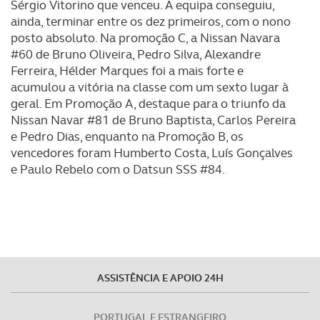
Sérgio Vitorino que venceu. A equipa conseguiu,
consentimento e quando tal se afigure estritamente
ainda, terminar entre os dez primeiros, com o nono
necessário no contexto dos serviços a prestar.
posto absoluto. Na promoção C, a Nissan Navara
#60 de Bruno Oliveira, Pedro Silva, Alexandre
Realçamos que o bloqueio de certo tipo de Cookies e
Ferreira, Hélder Marques foi a mais forte e
tecnologias similares pode ter impacto na sua
acumulou a vitória na classe com um sexto lugar à
experiência de navegação no Website e nos serviços
geral. Em Promoção A, destaque para o triunfo da
disponibilizados.
Nissan Navar #81 de Bruno Baptista, Carlos Pereira
e Pedro Dias, enquanto na Promoção B, os
Consulte a política de cookies do site.
vencedores foram Humberto Costa, Luís Gonçalves
e Paulo Rebelo com o Datsun SSS #84.
ASSISTÊNCIA E APOIO 24H
PORTUGAL E ESTRANGEIRO