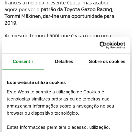
francês a meio da presente época, mas acabou
agora por ver o
patrão da Toyota Gazoo Racing,
Tommi Mäkinen, dar-lhe uma oportunidade para
2019
.
Ao mesmo tempo,
Lappi
, que é visto como uma
estrela em ascensão no desporto, deixa a Toyota
Gazoo Racing no final desta época para tentar
aprender mais com o novo colega de equipa na
Consentir
Detalhes
Sobre os cookies
Citroën, Sébastien Ogier
.
Ambos os pilotos têm os mesmos objetivos nas
respetivas equipas: ser Campeão do Mundo.
Este website utiliza cookies
Este Website permite a utilização de Cookies e
“O facto do Tommi lá ter estado, de o ter feito, é um
tecnologias similares próprias ou de terceiros que
dos pilotos mais bem sucedidos de sempre no WRC
armazenam informações sobre a navegação no seu
com quatro títulos consecutivos, ele sabe o que é
browser ou dispositivo tecnológico.
preciso do ponto de vista do piloto,” disse Meeke.
“Quando o teu patrão é um tipo como este é muito
Estas informações permitem o acesso, utilização,
fácil dares-te bem.”