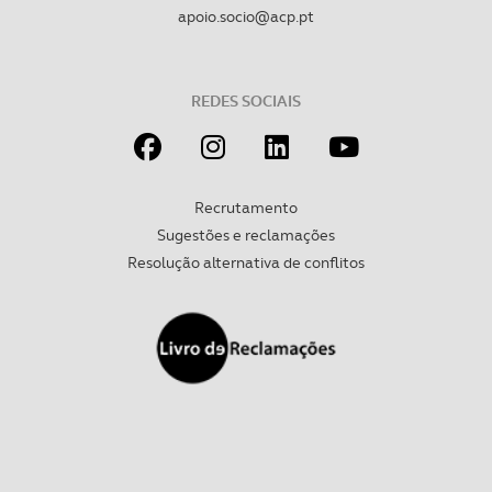
apoio.socio@acp.pt
Realçamos que o bloqueio de certo tipo de Cookies e
tecnologias similares pode ter impacto na sua
experiência de navegação no Website e nos serviços
disponibilizados.
REDES SOCIAIS
Consulte a política de cookies do site.
Recrutamento
Sugestões e reclamações
Resolução alternativa de conflitos