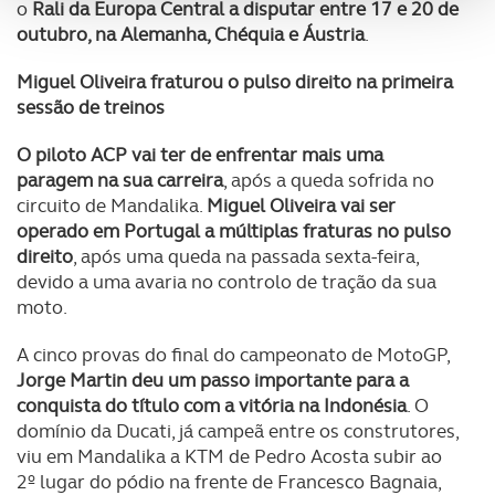
o
Rali da Europa Central a disputar entre 17 e 20 de
analisar dados de navegação no nosso website.
outubro, na Alemanha, Chéquia e Áustria
.
Adicionalmente partilhamos informação, relativa à sua
Miguel Oliveira fraturou o pulso direito na primeira
utilização do nosso site de publicidade e de análise, com
sessão de treinos
parceiros e organizações na UE e em países terceiros.
O piloto ACP vai ter de enfrentar mais uma
paragem na sua carreira
, após a queda sofrida no
O ACP garantirá que as transferências internacionais de
circuito de Mandalika.
Miguel Oliveira vai ser
dados pessoais serão realizadas apenas com o seu
operado em Portugal a múltiplas fraturas no pulso
consentimento e quando tal se afigure estritamente
direito
, após uma queda na passada sexta-feira,
necessário no contexto dos serviços a prestar.
devido a uma avaria no controlo de tração da sua
moto.
Realçamos que o bloqueio de certo tipo de Cookies e
tecnologias similares pode ter impacto na sua
A cinco provas do final do campeonato de MotoGP,
experiência de navegação no Website e nos serviços
Jorge Martin deu um passo importante para a
disponibilizados.
conquista do título com a vitória na Indonésia
. O
domínio da Ducati, já campeã entre os construtores,
Consulte a política de cookies do site.
viu em Mandalika a KTM de Pedro Acosta subir ao
2º lugar do pódio na frente de Francesco Bagnaia,