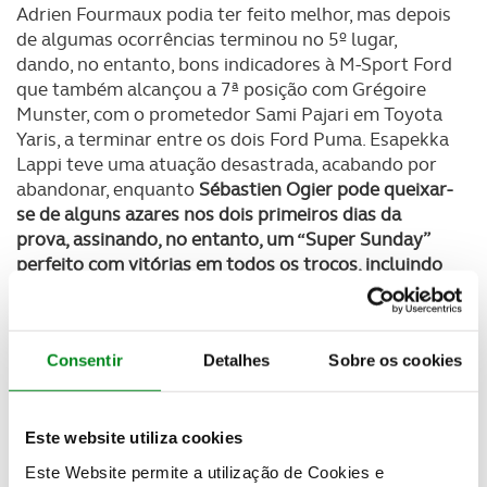
Adrien Fourmaux podia ter feito melhor, mas depois
de algumas ocorrências terminou no 5º lugar,
dando, no entanto, bons indicadores à M-Sport Ford
que também alcançou a 7ª posição com Grégoire
Munster, com o prometedor Sami Pajari em Toyota
Yaris, a terminar entre os dois Ford Puma. Esapekka
Lappi teve uma atuação desastrada, acabando por
abandonar, enquanto
Sébastien Ogier pode queixar-
se de alguns azares nos dois primeiros dias da
prova, assinando, no entanto, um “Super Sunday”
perfeito com vitórias em todos os troços, incluindo
a Power Stage que contou com três Toyota nos três
primeiros lugares
.
Com o título de pilotos quase impossível de
Consentir
Detalhes
Sobre os cookies
alcançar,
a Toyota trabalhou no Chile para o
campeonato de construtores, alcançando não só a
dobradinha final, mas também com um excelente
Este website utiliza cookies
trabalho de Ogier e Pajari a pensar exclusivamente
Este Website permite a utilização de Cookies e
nos pontos. No WRC2 a Citroen também alcançou