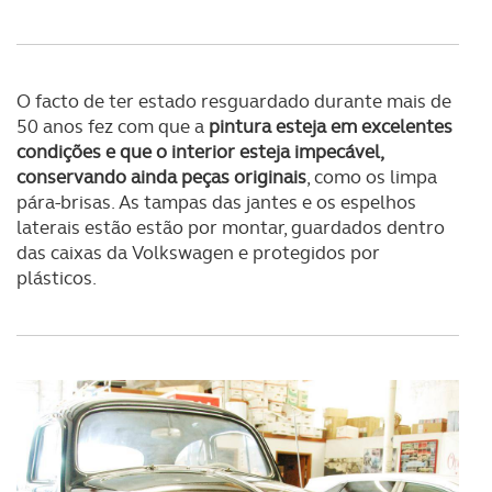
utilização do nosso site de publicidade e de análise, com
parceiros e organizações na UE e em países terceiros.
O ACP garantirá que as transferências internacionais de
O facto de ter estado resguardado durante mais de
dados pessoais serão realizadas apenas com o seu
50 anos fez com que a
pintura esteja em excelentes
consentimento e quando tal se afigure estritamente
condições e que o interior esteja impecável,
necessário no contexto dos serviços a prestar.
conservando ainda peças originais
, como os limpa
pára-brisas. As tampas das jantes e os espelhos
Realçamos que o bloqueio de certo tipo de Cookies e
laterais estão estão por montar, guardados dentro
tecnologias similares pode ter impacto na sua
das caixas da Volkswagen e protegidos por
experiência de navegação no Website e nos serviços
plásticos.
disponibilizados.
Consulte a política de cookies do site.