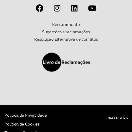
parceiros e organizações na UE e em países terceiros.
O ACP garantirá que as transferências internacionais de
Recrutamento
dados pessoais serão realizadas apenas com o seu
Sugestões e reclamações
consentimento e quando tal se afigure estritamente
Resolução alternativa de conflitos
necessário no contexto dos serviços a prestar.
Realçamos que o bloqueio de certo tipo de Cookies e
tecnologias similares pode ter impacto na sua
experiência de navegação no Website e nos serviços
disponibilizados.
Consulte a política de cookies do site.
Política de Privacidade
©ACP 2026
Política de Cookies