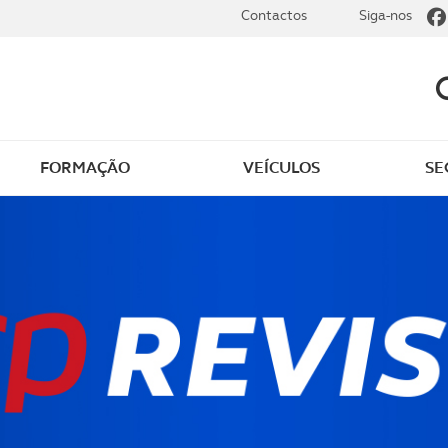
Contactos
Siga-nos
FORMAÇÃO
VEÍCULOS
SE
dade elétrica
O que saber sobre carr
zir em segurança
O que saber sobre mot
os seus
cimentos