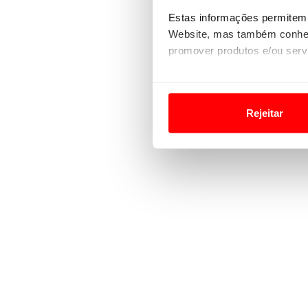
Estas informações permitem 
Website, mas também conhec
promover produtos e/ou serv
Em alguns casos, a utilizaç
tempo as suas preferências 
Rejeitar
Usamos cookies para melhorar
funcionalidades de redes so
Adicionalmente partilhamos i
e organizações na UE e em p
O ACP garantirá que as tran
consentimento e quando tal s
Realçamos que o bloqueio de 
navegação no Website e nos 