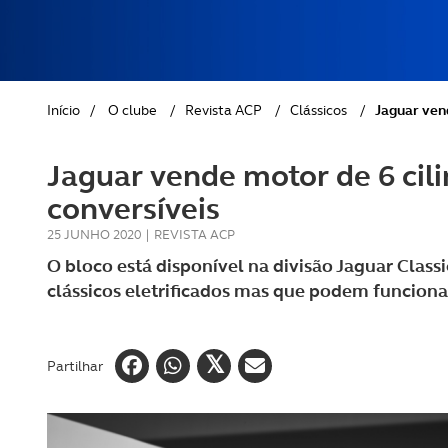
REVISTA ACP
PETS
SOBRE O ACP SEGUROS
CLÁSSICOS
Início
/
O clube
/
Revista ACP
/
Clássicos
/
Jaguar vend
GOLFE
Jaguar vende motor de 6 cilin
AUTOCARAVANISMO
conversíveis
25 JUNHO 2020
|
REVISTA ACP
O bloco está disponível na divisão Jaguar Classi
clássicos eletrificados mas que podem funcion
Partilhar