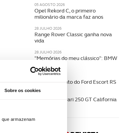
05 AGOSTO 2026
Opel Rekord C, o primeiro
milionário da marca faz anos
28 JULHO 2026
Range Rover Classic ganha nova
vida
28 JULHO 2026
"Memórias do meu clássico": BMW
316
22 JULHO 2026
O renascimento do Ford Escort RS
Sobre os cookies
16 JULHO 2026
O icónico Ferrari 250 GT California
Spyder
ros que armazenam