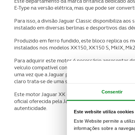
Este departamento da marca britânica dedicado aos 
E-Type na versão elétrica, mas que pode ser convertí
Para isso, a divisão Jaguar Classic disponibiliza aos
instalado em diversas berlinas e desportivos das déc
Produzido em ferro fundido, este bloco replica os mo
instalados nos modelos XK150, XK150 S, MkIX, Mk2, 
Para adquirir este motor é necessário apresentar 
veículo compatível com esse mesmo bloco e existe a 
uma vez que a Jaguar pode marcá-lo na nova fundiç
claro trata-se de uma substituição. Os clientes po
Consentir
Este motor Jaguar XK de 3,8 litros custa 14.300 eu
oficial oferecida pela Jaguar Classic de 12 meses de 
autenticidade.
Este website utiliza cookies
Este Website permite a utili
informações sobre a navegaç