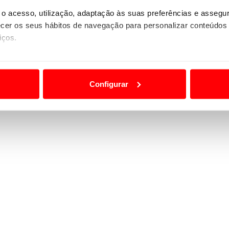
o acesso, utilização, adaptação às suas preferências e asseg
er os seus hábitos de navegação para personalizar conteúdos
iços.
ão destas tecnologias dependem do seu consentimento, definind
e limitando o acesso a informações durante a navegação no Web
Configurar
 a sua experiência digital, personalizar conteúdos e anúncios,
ciais, bem como para analisar dados de navegação no nosso web
nformação, relativa à sua utilização do nosso site de publicidad
aíses terceiros.
sferências internacionais de dados pessoais serão realizadas 
e afigure estritamente necessário no contexto dos serviços a pr
certo tipo de Cookies e tecnologias similares pode ter impacto
serviços disponibilizados.