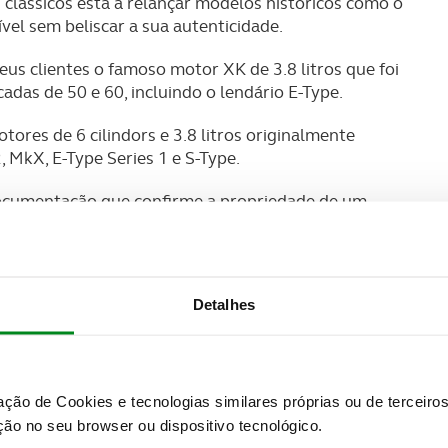
clássicos está a relançar modelos históricos como o
vel sem beliscar a sua autenticidade.
 seus clientes o famoso motor XK de 3.8 litros que foi
adas de 50 e 60, incluindo o lendário E-Type.
tores de 6 cilindors e 3.8 litros originalmente
MkX, E-Type Series 1 e S-Type.
documentação que confirme a propriedade de um
possibilidade de manter o número de série original,
ão, embora inclua um asterisco para deixar bem
dem ainda escolher uma nova numeração exclusiva.
Detalhes
ros (IVA incluído) e conta com uma garantia mínima
peças e acessórios, além de certificado de
zação de Cookies e tecnologias similares próprias ou de tercei
ão no seu browser ou dispositivo tecnológico.