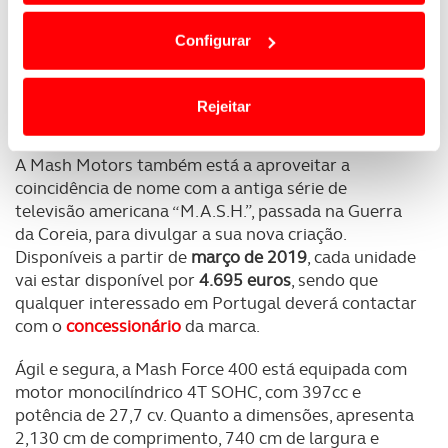
dependem do seu consentimento, definindo nesses
Configurar
termos e a todo o tempo as suas preferências e limitando
o acesso a informações durante a navegação no
Website.
Rejeitar
Usamos cookies para melhorar a sua experiência digital,
A Mash Motors também está a aproveitar a
personalizar conteúdos e anúncios, para lhe proporcionar
coincidência de nome com a antiga série de
funcionalidades de redes sociais, bem como para
televisão americana “M.A.S.H.”, passada na Guerra
analisar dados de navegação no nosso website.
da Coreia, para divulgar a sua nova criação.
Disponíveis a partir de
março de 2019
, cada unidade
Adicionalmente partilhamos informação, relativa à sua
vai estar disponível por
4.695 euros
, sendo que
utilização do nosso site de publicidade e de análise, com
qualquer interessado em Portugal deverá contactar
parceiros e organizações na UE e em países terceiros.
com o
concessionário
da marca.
O ACP garantirá que as transferências internacionais de
Ágil e segura, a Mash Force 400 está equipada com
dados pessoais serão realizadas apenas com o seu
motor monocilíndrico 4T SOHC, com 397cc e
consentimento e quando tal se afigure estritamente
potência de 27,7 cv. Quanto a dimensões, apresenta
necessário no contexto dos serviços a prestar.
2,130 cm de comprimento, 740 cm de largura e