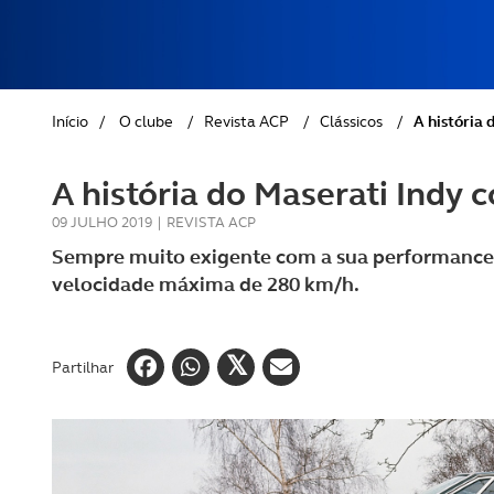
REVISTA ACP
PETS
SOBRE O ACP SEGUROS
CLÁSSICOS
Início
/
O clube
/
Revista ACP
/
Clássicos
/
A história
GOLFE
A história do Maserati Indy
AUTOCARAVANISMO
09 JULHO 2019
|
REVISTA ACP
Sempre muito exigente com a sua performance, 
velocidade máxima de 280 km/h.
Partilhar