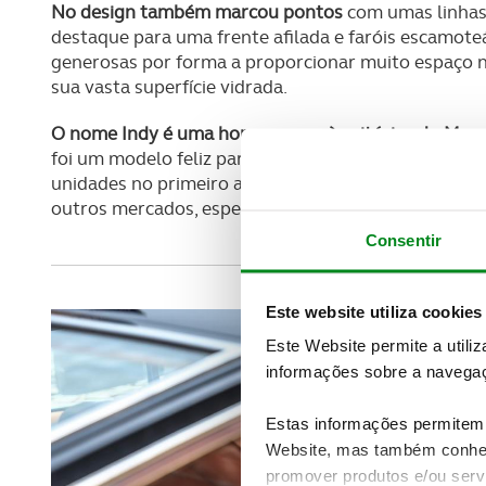
No design também marcou pontos
com umas linhas 
destaque para uma frente afilada e faróis escamot
generosas por forma a proporcionar muito espaço n
sua vasta superfície vidrada.
O nome Indy é uma homenagem às vitórias do Masera
foi um modelo feliz para a marca que conseguiu bat
unidades no primeiro ano de produção. Afirmou-se 
outros mercados, especialmente o norte-americano
Consentir
Este website utiliza cookies
Este Website permite a utili
informações sobre a navegaç
Estas informações permitem 
Website, mas também conhec
promover produtos e/ou serv