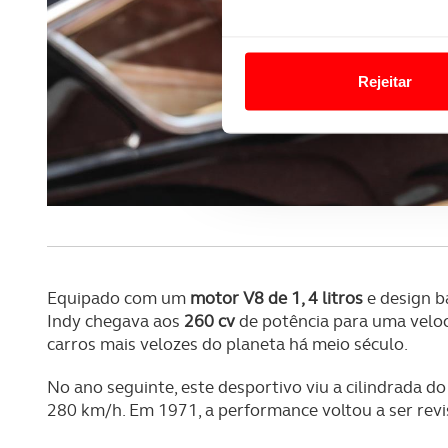
Em alguns casos, a utilizaç
tempo as suas preferências 
Rejeitar
Usamos cookies para melhorar
funcionalidades de redes so
Adicionalmente partilhamos i
e organizações na UE e em p
O ACP garantirá que as tran
consentimento e quando tal s
Equipado com um
motor V8 de 1, 4 litros
e design b
Indy chegava aos
260 cv
de potência para uma velo
Realçamos que o bloqueio de 
carros mais velozes do planeta há meio século.
navegação no Website e nos 
No ano seguinte, este desportivo viu a cilindrada d
Consulte a política de cookie
280 km/h. Em 1971, a performance voltou a ser revis