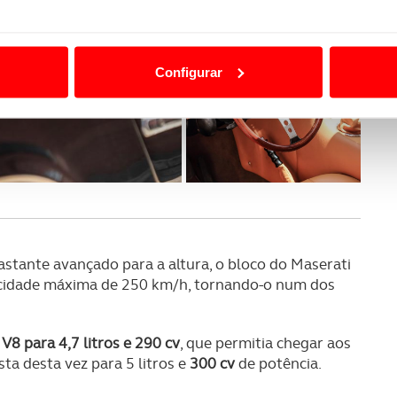
ão destas tecnologias dependem do seu consentimento, definind
e limitando o acesso a informações durante a navegação no Web
Configurar
 a sua experiência digital, personalizar conteúdos e anúncios,
ciais, bem como para analisar dados de navegação no nosso web
nformação, relativa à sua utilização do nosso site de publicidad
aíses terceiros.
sferências internacionais de dados pessoais serão realizadas 
e afigure estritamente necessário no contexto dos serviços a pr
astante avançado para a altura, o bloco do Maserati
cidade máxima de 250 km/h, tornando-o num dos
certo tipo de Cookies e tecnologias similares pode ter impacto
serviços disponibilizados.
o
V8 para 4,7 litros e 290 cv
, que permitia chegar aos
s do site.
ta desta vez para 5 litros e
300 cv
de potência.