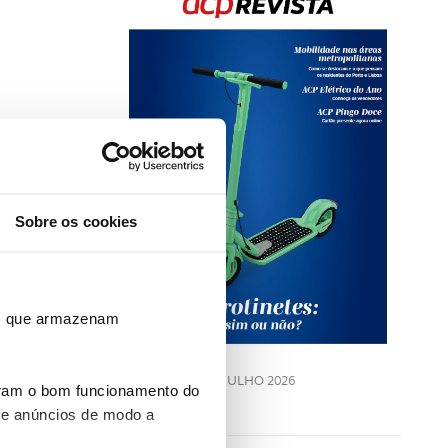
Rev
202
Sobre os cookies
LE
ros que armazenam
JULHO 2026
uram o bom funcionamento do
 e anúncios de modo a