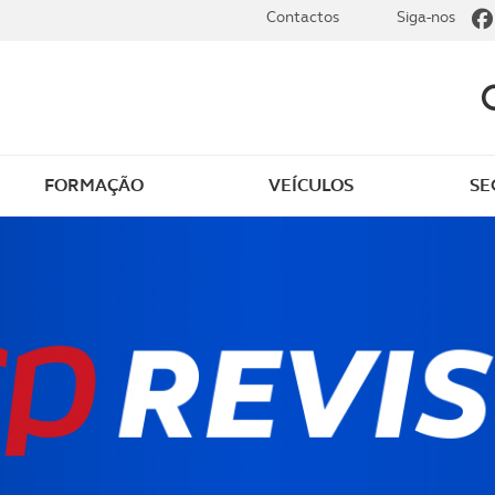
Contactos
Siga-nos
FORMAÇÃO
VEÍCULOS
SE
dade elétrica
O que saber sobre carr
zir em segurança
O que saber sobre mot
os seus
cimentos