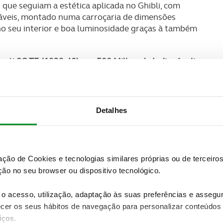
que seguiam a estética aplicada no Ghibli, com
eáveis, montado numa carroçaria de dimensões
o seu interior e boa luminosidade graças à também
ti 8C TF (1939-40) nas 500 Milhas de Indianápolis
,
er o seu recorde de vendas ao comercializar 700
como líder no seu segmento em Itália e conquistou
.
Detalhes
zação de Cookies e tecnologias similares próprias ou de tercei
ão no seu browser ou dispositivo tecnológico.
o acesso, utilização, adaptação às suas preferências e asseg
er os seus hábitos de navegação para personalizar conteúdos
iços.