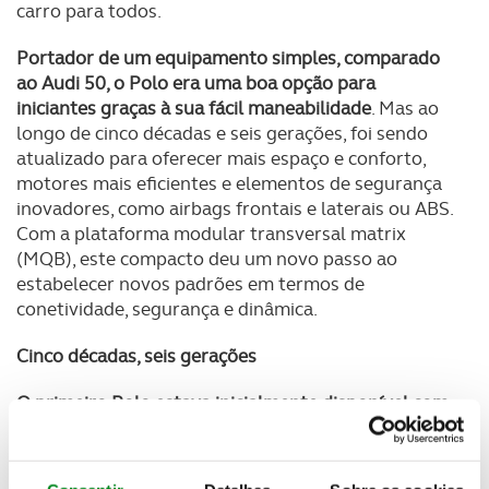
carro para todos.
Portador de um equipamento simples, comparado
ao Audi 50, o Polo era uma boa opção para
iniciantes graças à sua fácil maneabilidade
. Mas ao
longo de cinco décadas e seis gerações, foi sendo
atualizado para oferecer mais espaço e conforto,
motores mais eficientes e elementos de segurança
inovadores, como airbags frontais e laterais ou ABS.
Com a plataforma modular transversal matrix
(MQB), este compacto deu um novo passo ao
estabelecer novos padrões em termos de
conetividade, segurança e dinâmica.
Cinco décadas, seis gerações
O primeiro Polo estava inicialmente disponível com
um motor que debitava apenas 40 cv,
mas
impressionava pela boa relação custo-benefício.
Em
1981 a marca apresentou a segunda geração
,