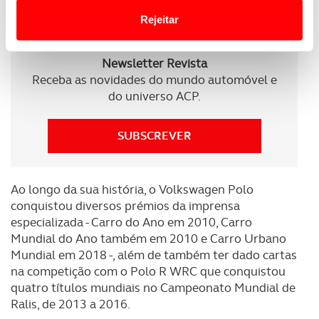
Website.
limitada Polo GTI Edition 25 para celebrar os 25
Rejeitar
anos do Polo GTI.
Usamos cookies para melhorar a sua experiência digital,
Newsletter Revista
personalizar conteúdos e anúncios, para lhe proporcionar
Receba as novidades do mundo automóvel e
funcionalidades de redes sociais, bem como para
do universo ACP.
analisar dados de navegação no nosso website.
Adicionalmente partilhamos informação, relativa à sua
SUBSCREVER
utilização do nosso site de publicidade e de análise, com
parceiros e organizações na UE e em países terceiros.
Ao longo da sua história, o Volkswagen Polo
O ACP garantirá que as transferências internacionais de
conquistou diversos prémios da imprensa
dados pessoais serão realizadas apenas com o seu
especializada - Carro do Ano em 2010, Carro
consentimento e quando tal se afigure estritamente
Mundial do Ano também em 2010 e Carro Urbano
necessário no contexto dos serviços a prestar.
Mundial em 2018 -, além de também ter dado cartas
na competição com o Polo R WRC que conquistou
Realçamos que o bloqueio de certo tipo de Cookies e
quatro títulos mundiais no Campeonato Mundial de
tecnologias similares pode ter impacto na sua
Ralis, de 2013 a 2016.
experiência de navegação no Website e nos serviços