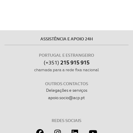
disponibilizados.
Consulte a política de cookies do site.
ASSISTÊNCIA E APOIO 24H
PORTUGAL E ESTRANGEIRO
(+351)
215 915 915
chamada para a rede fixa nacional
OUTROS CONTACTOS
Delegações e serviços
apoio.socio@acp.pt
REDES SOCIAIS