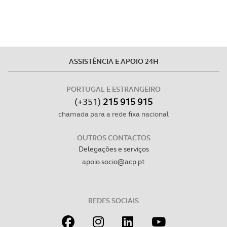
parceiros e organizações na UE e em países terceiros.
O ACP garantirá que as transferências internacionais de
dados pessoais serão realizadas apenas com o seu
consentimento e quando tal se afigure estritamente
ASSISTÊNCIA E APOIO 24H
necessário no contexto dos serviços a prestar.
Realçamos que o bloqueio de certo tipo de Cookies e
PORTUGAL E ESTRANGEIRO
tecnologias similares pode ter impacto na sua
(+351)
215 915 915
experiência de navegação no Website e nos serviços
chamada para a rede fixa nacional
disponibilizados.
OUTROS CONTACTOS
Consulte a política de cookies do site.
Delegações e serviços
apoio.socio@acp.pt
REDES SOCIAIS