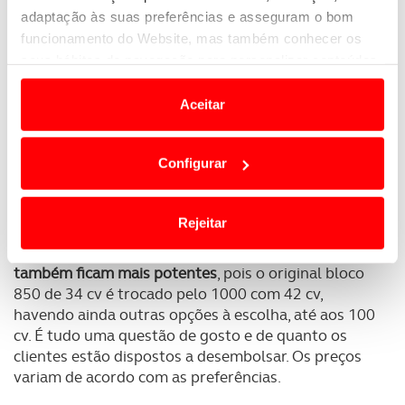
adaptação às suas preferências e asseguram o bom
funcionamento do Website, mas também conhecer os
Especializada na personalização dos Mini, aquela
seus hábitos de navegação para personalizar conteúdos
empresa alemã transforma um modelo
e anúncios de modo a promover produtos e/ou serviços.
convencional para a versão Beach
, removendo-lhe
Aceitar
as portas e os pilares B. Depois de reforçar toda a
Em alguns casos, a utilização destas tecnologias
estrutura, também o interior é totalmente revisto
dependem do seu consentimento, definindo nesses
com destaque para a aplicação de assentos de vime.
Configurar
termos e a todo o tempo as suas preferências e limitando
E pode acrescentar equipamento do século XXI
o acesso a informações durante a navegação no
caso o cliente assim o pretenda, como sistema de
infoentretenimento por exemplo.
Website.
Rejeitar
Ao nível das motorizações, os “novos” Mini Beach
Usamos cookies para melhorar a sua experiência digital,
também ficam mais potentes
, pois o original bloco
personalizar conteúdos e anúncios, para lhe proporcionar
850 de 34 cv é trocado pelo 1000 com 42 cv,
funcionalidades de redes sociais, bem como para
havendo ainda outras opções à escolha, até aos 100
analisar dados de navegação no nosso website.
cv. É tudo uma questão de gosto e de quanto os
clientes estão dispostos a desembolsar. Os preços
Adicionalmente partilhamos informação, relativa à sua
variam de acordo com as preferências.
utilização do nosso site de publicidade e de análise, com