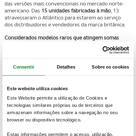
das versões mais convencionais no mercado norte-
americano. Das
15 unidades fabricadas à mão
, 13
atravessaram o Atlântico para estarem ao serviço
dos distribuidores e vendedores da marca britânica.
Considerados modelos raros que atingem somas
consideráveis
, como o caso de um Mini Beach
vendido em 2019 por cerca de 200 mil euros, não é
fácil encontrar um exemplar de há 60 anos. Mas a
Mengers
pode fazer reviver o mítico modelo a
Consentir
Detalhes
Sobre os cookies
pedido dos fãs de automóveis de praia.
Este website utiliza cookies
Newsletter Revista
Este Website permite a utilização de Cookies e
Receba as novidades do mundo automóvel e
tecnologias similares próprias ou de terceiros que
do universo ACP.
armazenam informações sobre a navegação no seu
browser ou dispositivo tecnológico.
SUBSCREVER
Estas informações permitem o acesso, utilização,