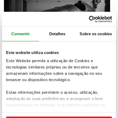
Consentir
Detalhes
Sobre os cookies
“
Com a descoberta do molde original temos a
Este website utiliza cookies
oportunidade de produzir um desportivo na forma e
Este Website permite a utilização de Cookies e
especificações do primeiro Fórmula 1 britânico
, um
tecnologias similares próprias ou de terceiros que
carro que não é visto há mais de 70 anos”, afirma
armazenam informações sobre a navegação no seu
Paul Owen, neto de Sir Alfred Owen, um empresário
browser ou dispositivo tecnológico.
que investiu somas consideráveis na produção de
carros de competição, nomeadamente no
desenvolvimento de modelos de competição BRM
Estas informações permitem o acesso, utilização,
que venceram corridas de Fórmula 1 no início da
adaptação às suas preferências e asseguram o bom
década de 60.
funcionamento do Website, mas também conhecer os
seus hábitos de navegação para personalizar conteúdos
A construção do “novo” BRM V16 vai ser
e anúncios de modo a promover produtos e/ou serviços.