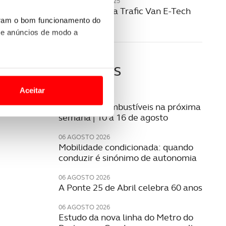
20 NOVEMBRO 2025
Renault revela Trafic Van E-Tech
elétrico
uram o bom funcionamento do
 e anúncios de modo a
Últimas
o nesses termos e a todo o
site.
Aceitar
07 AGOSTO 2026
 para lhe proporcionar
Preço dos combustíveis na próxima
semana | 10 a 16 de agosto
site.
06 AGOSTO 2026
e e de análise, com parceiros
Mobilidade condicionada: quando
conduzir é sinónimo de autonomia
06 AGOSTO 2026
apenas com o seu
A Ponte 25 de Abril celebra 60 anos
estar.
06 AGOSTO 2026
 na sua experiência de
Estudo da nova linha do Metro do