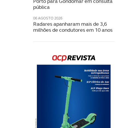
Porto para Gondomar em consulta
pública
06 AGOSTO 2026
Radares apanharam mais de 3,6
milhões de condutores em 10 anos
Rev
202