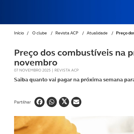
REVISTA ACP
PETS
SOBRE O ACP SEGUROS
CLÁSSICOS
Início
/
O clube
/
Revista ACP
/
Atualidade
/
Preço do
GOLFE
Preço dos combustíveis na p
AUTOCARAVANISMO
novembro
07 NOVEMBRO 2025
|
REVISTA ACP
Saiba quanto vai pagar na próxima semana para 
Partilhar