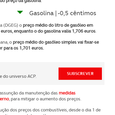
do preço da gasolina
.
Gasolina | -0,5 cêntimos
ia (DGEG) o
preço médio do litro de gasóleo em
 euros
, enquanto o do gasolina valia
1,706 euros
.
mana, o
preço médio do gasóleo simples vai fixar-se
er para os 1,701 euros.
SUBSCREVER
 do universo ACP.
a assunção da manutenção das
medidas
verno
, para mitigar o aumento dos preços.
ção dos preços dos combustíveis, desde o dia 1 de