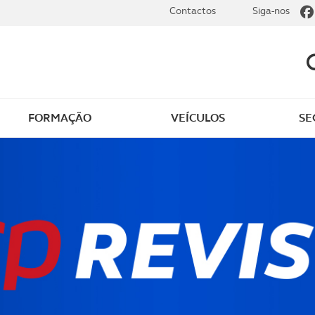
Contactos
Siga-nos
FORMAÇÃO
VEÍCULOS
SE
dade
Clássicos
mentos
Notícias do clube
s
Golfe
sts
Revista ACP Edição
impressa
rto