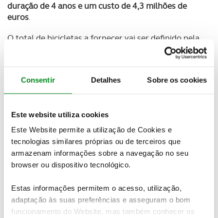
duração de 4 anos e um custo de 4,3 milhões de
euros
.
O total de bicicletas a fornecer vai ser definido pela
EMEL ao longo do contrato, e
está já acordada a
entrega de pelo menos 400 bicicletas este ano
.
Todas as bicicletas são elétricas e do mesmo
Consentir
Detalhes
Sobre os cookies
modelo que o atual.
O contrato de 4,3 milhões de euros vai mais longe
do que o fornecimento de bicicletas novas: “o
Este website utiliza cookies
eventual fornecimento de peças para manutenção”
Este Website permite a utilização de Cookies e
do sistema de bicicletas públicas partilhadas da
tecnologias similares próprias ou de terceiros que
cidade de Lisboa também está contemplado. Dos
armazenam informações sobre a navegação no seu
4,3 milhões, cerca de 3,9 milhões estão reservados
browser ou dispositivo tecnológico.
para bicicletas novas, e cerca de 393,8 mil euros
serão para peças, como rodas, quadros, selins,
Estas informações permitem o acesso, utilização,
guiadores, guarda-lamas, cabos ou iluminação.
adaptação às suas preferências e asseguram o bom
funcionamento do Website, mas também conhecer os
Newsletter Revista