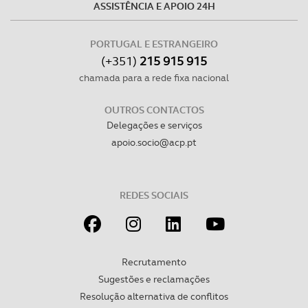
ASSISTÊNCIA E APOIO 24H
dados pessoais serão realizadas apenas com o seu
consentimento e quando tal se afigure estritamente
PORTUGAL E ESTRANGEIRO
necessário no contexto dos serviços a prestar.
(+351)
215 915 915
chamada para a rede fixa nacional
Realçamos que o bloqueio de certo tipo de Cookies e
tecnologias similares pode ter impacto na sua
OUTROS CONTACTOS
experiência de navegação no Website e nos serviços
Delegações e serviços
disponibilizados.
apoio.socio@acp.pt
Consulte a política de cookies do site.
REDES SOCIAIS
Recrutamento
Sugestões e reclamações
Resolução alternativa de conflitos