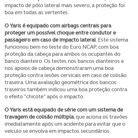
parceiros e organizações na UE e em países terceiros.
impacto de pólo lateral mais severo, a proteção foi
boa em todas as vertentes.
O ACP garantirá que as transferências internacionais de
dados pessoais serão realizadas apenas com o seu
O Yaris é equipado com airbags centrais para
consentimento e quando tal se afigure estritamente
proteger um possível choque entre condutor e
passageiro em caso de impacto lateral
. Este sistema
necessário no contexto dos serviços a prestar.
funcionou bem no teste do Euro NCAP, com boa
proteção da cabeça para ambos os ocupantes do
Realçamos que o bloqueio de certo tipo de Cookies e
banco dianteiro. Os testes nos bancos dianteiros e
tecnologias similares pode ter impacto na sua
nos apoios de cabeça demonstraram uma boa
experiência de navegação no Website e nos serviços
proteção contra lesões cervicais em caso de colisão
disponibilizados.
traseira. Uma avaliação geométrica dos bancos
traseiros também indicou uma boa proteção contra
Consulte a política de cookies do site.
o efeito "chicote" após o impacto.
O Yaris está equipado de série com um sistema de
travagem de colisão múltipla
, que aciona os travões
imediatamente após um acidente para evitar que o
veículo se envolva em impactos secundários.