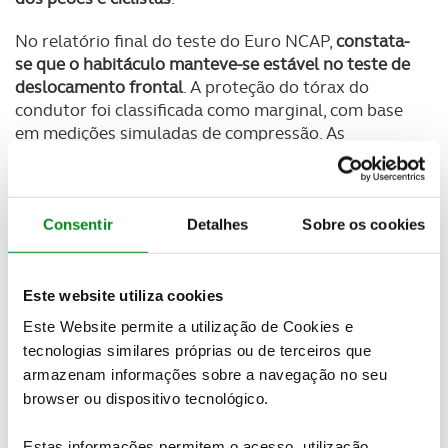
No relatório final do teste do Euro NCAP,
constata-
se que o habitáculo manteve-se estável no teste de
deslocamento frontal
. A proteção do tórax do
condutor foi classificada como marginal, com base
em medições simuladas de compressão. As
medições nos joelhos e fêmures de manequins do
condutor e do passageiro indicaram um nível
marginal de proteção e as pontuações para essas
zonas foram penalizadas devido a estruturas
Consentir
Detalhes
Sobre os cookies
potencialmente prejudiciais no painel.
Este website utiliza cookies
Este Website permite a utilização de Cookies e
tecnologias similares próprias ou de terceiros que
armazenam informações sobre a navegação no seu
browser ou dispositivo tecnológico.
Estas informações permitem o acesso, utilização,