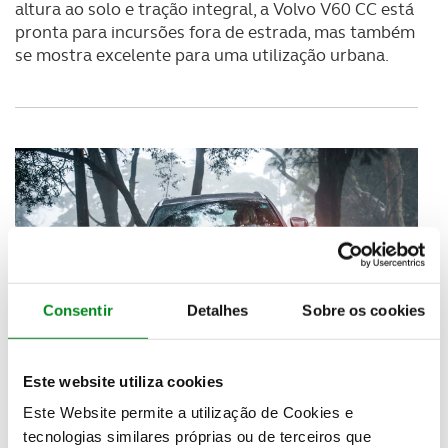
altura ao solo e tração integral, a Volvo V60 CC está
pronta para incursões fora de estrada, mas também
se mostra excelente para uma utilização urbana.
Consentir
Detalhes
Sobre os cookies
Este website utiliza cookies
Foi isso mesmo que experimentou a jornalista
Fernanda Freitas, em dia de chuva, e com Pedro
Este Website permite a utilização de Cookies e
Lamy bem instalado no banco do lado: “Foi a minha
tecnologias similares próprias ou de terceiros que