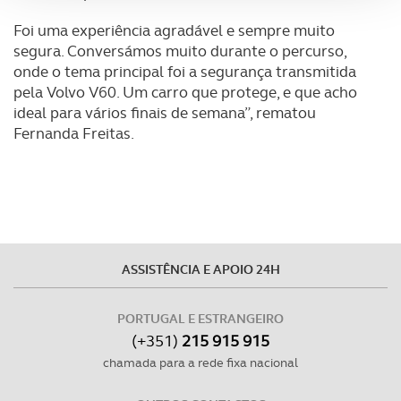
Foi uma experiência agradável e sempre muito
Adicionalmente partilhamos informação, relativa à sua
segura. Conversámos muito durante o percurso,
utilização do nosso site de publicidade e de análise, com
onde o tema principal foi a segurança transmitida
parceiros e organizações na UE e em países terceiros.
pela Volvo V60. Um carro que protege, e que acho
ideal para vários finais de semana”, rematou
O ACP garantirá que as transferências internacionais de
Fernanda Freitas.
dados pessoais serão realizadas apenas com o seu
consentimento e quando tal se afigure estritamente
necessário no contexto dos serviços a prestar.
Realçamos que o bloqueio de certo tipo de Cookies e
tecnologias similares pode ter impacto na sua
ASSISTÊNCIA E APOIO 24H
experiência de navegação no Website e nos serviços
disponibilizados.
PORTUGAL E ESTRANGEIRO
(+351)
215 915 915
Consulte a política de cookies do site.
chamada para a rede fixa nacional