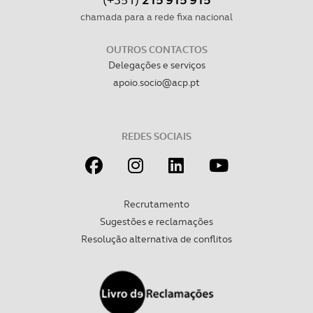
necessário no contexto dos serviços a prestar.
chamada para a rede fixa nacional
Realçamos que o bloqueio de certo tipo de Cookies e
OUTROS CONTACTOS
Delegações e serviços
tecnologias similares pode ter impacto na sua
apoio.socio@acp.pt
experiência de navegação no Website e nos serviços
disponibilizados.
Consulte a política de cookies do site.
REDES SOCIAIS
Recrutamento
Sugestões e reclamações
Resolução alternativa de conflitos