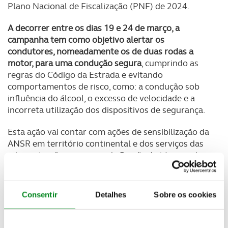
Plano Nacional de Fiscalização (PNF) de 2024.
A decorrer entre os dias 19 e 24 de março, a
campanha tem como objetivo alertar os
condutores, nomeadamente os de duas rodas a
motor, para uma condução segura
, cumprindo as
regras do Código da Estrada e evitando
comportamentos de risco, como: a condução sob
influência do álcool, o excesso de velocidade e a
incorreta utilização dos dispositivos de segurança.
Esta ação vai contar com ações de sensibilização da
ANSR em território continental e dos serviços das
administrações regionais da Região Autónoma dos
Açores e da Região Autónoma da Madeira, mas
também
operações de fiscalização, pela GNR e pela
PSP, com especial incidência em vias e acessos com
Consentir
Detalhes
Sobre os cookies
elevado fluxo rodoviário
e de acordo com o PNF de
2024, de forma a contribuir para a diminuição do
risco de ocorrência de acidentes e para a adoção de