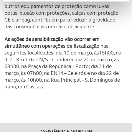
outros equipamentos de proteção como luvas,
personalizar conteúdos e anúncios, para lhe proporcionar
botas, blusão com proteções, calças com proteção
funcionalidades de redes sociais, bem como para
CE e airbag, contribuem para reduzir a gravidade
analisar dados de navegação no nosso website.
das consequências em caso de acidente.
Adicionalmente partilhamos informação, relativa à sua
As ações de sensibilização vão ocorrer em
utilização do nosso site de publicidade e de análise, com
simultâneo com operações de fiscalização
nas
parceiros e organizações na UE e em países terceiros.
seguintes localidades: dia 19 de março, às15h00, na
IC2 – Km 176.2 N/S – Condeixa; dia 20 de março, às
O ACP garantirá que as transferências internacionais de
09h30, na Praça da República – Porto; dia 21 de
dados pessoais serão realizadas apenas com o seu
março, às 07h00, na EN14 – Celeirós e no dia 22 de
consentimento e quando tal se afigure estritamente
março, às 10h00, na Rua Principal – S. Domingos de
necessário no contexto dos serviços a prestar.
Rana, em Cascais.
Realçamos que o bloqueio de certo tipo de Cookies e
tecnologias similares pode ter impacto na sua
experiência de navegação no Website e nos serviços
disponibilizados.
ASSISTÊNCIA E APOIO 24H