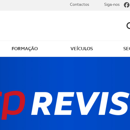
Contactos
Siga-nos
FORMAÇÃO
VEÍCULOS
SE
dade
Clássicos
mentos
Notícias do clube
s
Golfe
sts
Revista ACP Edição
impressa
rto