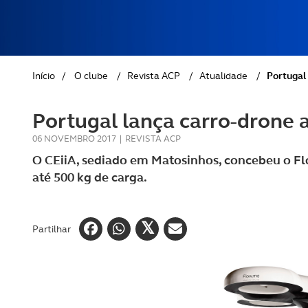
REVISTA ACP
PETS
SOBRE O ACP SEGUROS
CLÁSSICOS
Início
/
O clube
/
Revista ACP
/
Atualidade
/
Portugal
GOLFE
Portugal lança carro-drone 
AUTOCARAVANISMO
06 NOVEMBRO 2017
|
REVISTA ACP
O CEiiA, sediado em Matosinhos, concebeu o Flo
até 500 kg de carga.
Partilhar