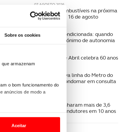
07 AGOSTO 2026
Preço dos combustíveis na próxima
semana | 10 a 16 de agosto
06 AGOSTO 2026
Mobilidade condicionada: quando
Sobre os cookies
conduzir é sinónimo de autonomia
06 AGOSTO 2026
A Ponte 25 de Abril celebra 60 anos
ros que armazenam
06 AGOSTO 2026
Estudo da nova linha do Metro do
Porto para Gondomar em consulta
uram o bom funcionamento do
pública
 e anúncios de modo a
06 AGOSTO 2026
Radares apanharam mais de 3,6
milhões de condutores em 10 anos
o nesses termos e a todo o
site.
Aceitar