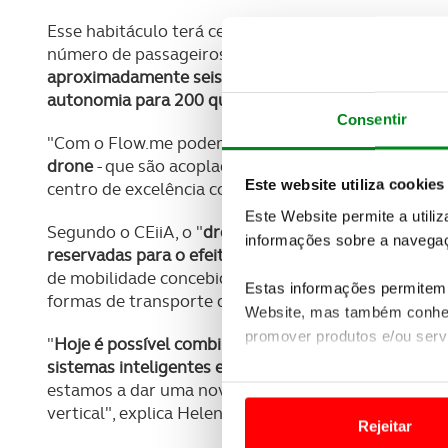
Esse habitáculo terá cerca de três metros, capacidad
número de passageiros, que pode ir dos dois até ao
aproximadamente seis metros e com autonomia para t
autonomia para 200 quilómetros
.
Consentir
"Com o Flow.me podemos ter um
sistema de locomo
drone
- que são acoplados a um mesmo habitáculo e
Este website utiliza cookies
centro de excelência com sede em Matosinhos, distr
Este Website permite a utili
Segundo o CEiiA, o "
drone é acoplado ao veículo, p
informações sobre a navegaç
reservadas para o efeito"
, estando o veículo conec
de mobilidade concebida pelo CEiiA, para que possa 
Estas informações permitem 
formas de transporte de uma cidade".
Website, mas também conhec
promover produtos e/ou serv
"
Hoje é possível combinar todas estas competências
sistemas inteligentes e abraçar o desafio de criar 
Em alguns casos, a utilizaç
estamos a dar uma nova dimensão à mobilidade atra
tempo as suas preferências 
vertical", explica Helena Silva.
Rejeitar