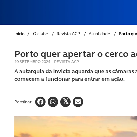
REVISTA ACP
PETS
SOBRE O ACP SEGUROS
CLÁSSICOS
Início
/
O clube
/
Revista ACP
/
Atualidade
/
Porto qu
GOLFE
Porto quer apertar o cerco 
AUTOCARAVANISMO
10 SETEMBRO 2024
|
REVISTA ACP
A autarquia da Invicta aguarda que as câmaras a
comecem a funcionar para entrar em ação.
Partilhar