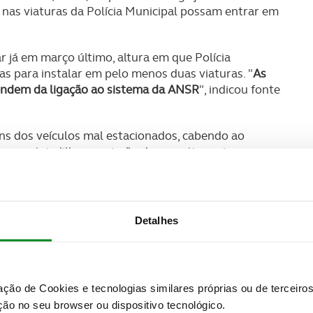
nas viaturas da Polícia Municipal possam entrar em
 já em março último, altura em que Polícia
as para instalar em pelo menos duas viaturas. "
As
pendem da ligação ao sistema da ANSR
", indicou fonte
s dos veículos mal estacionados, cabendo ao
o seu tejadilho a emissão da respetiva coima.
SUBSCREVER
 do universo ACP.
Detalhes
 Municipal e dos radares móveis de controlo de
calizar os infratores nos corredores BUS e
lo assinado com o município.
zação de Cookies e tecnologias similares próprias ou de tercei
ão no seu browser ou dispositivo tecnológico.
um, na qual anda um elemento da STCP e um fiscal da