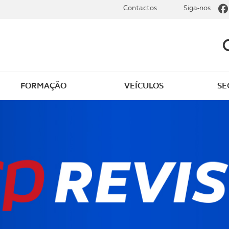
Contactos
Siga-nos
FORMAÇÃO
VEÍCULOS
SE
dade
Clássicos
mentos
Notícias do clube
s
Golfe
sts
Revista ACP Edição
impressa
rto