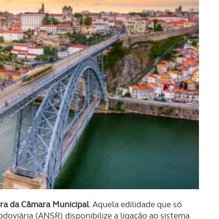
ira da Câmara Municipal
. Aquela edilidade que só
oviária (ANSR) disponibilize a ligação ao sistema