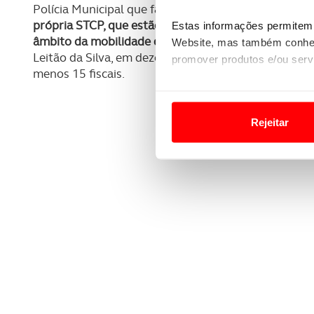
Polícia Municipal que faz as autuações.
Neste momen
própria STCP, que estão devidamente formados e acre
Estas informações permitem 
âmbito da mobilidade dos transportes públicos
", a
Website, mas também conhec
Leitão da Silva, em dezembro. Em causa estão pelo m
promover produtos e/ou serv
menos 15 fiscais.
Em alguns casos, a utilizaç
tempo as suas preferências 
Rejeitar
Usamos cookies para melhorar
funcionalidades de redes so
Adicionalmente partilhamos i
e organizações na UE e em p
O ACP garantirá que as tran
consentimento e quando tal s
Realçamos que o bloqueio de 
navegação no Website e nos 