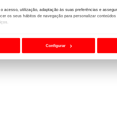
to, vamos dar a possibilidade a elementos da
ditados, para fazer a fiscalização exclusiva no
o acesso, utilização, adaptação às suas preferências e asseg
firmou o comandante da Polícia Municipal, António
er os seus hábitos de navegação para personalizar conteúdos
enos cinco viaturas afetas a este controlo, com pelo
iços.
ão destas tecnologias dependem do seu consentimento, definind
e limitando o acesso a informações durante a navegação no Web
Configurar
 a sua experiência digital, personalizar conteúdos e anúncios,
ciais, bem como para analisar dados de navegação no nosso web
nformação, relativa à sua utilização do nosso site de publicidad
aíses terceiros.
sferências internacionais de dados pessoais serão realizadas 
e afigure estritamente necessário no contexto dos serviços a pr
certo tipo de Cookies e tecnologias similares pode ter impacto
serviços disponibilizados.