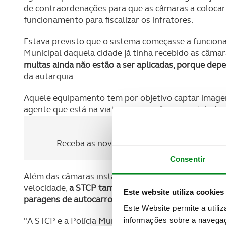
de contraordenações para que as câmaras a colocar 
funcionamento para fiscalizar os infratores.
Estava previsto que o sistema começasse a funcionar
Municipal daquela cidade já tinha recebido as câmar
multas ainda não estão a ser aplicadas, porque de
da autarquia.
Aquele equipamento tem por objetivo captar imagen
agente que está na viatura com a câmara instalada n
Newsletter Revista
Receba as novidades do mundo automóvel e
Consentir
Além das câmaras instaladas em viaturas da Polícia
velocidade,
a STCP também já começou este ano a fis
Este website utiliza cookies
paragens de autocarro
, na sequência de um protoco
Este Website permite a utili
informações sobre a navegaç
"A STCP e a Polícia Municipal têm uma viatura com