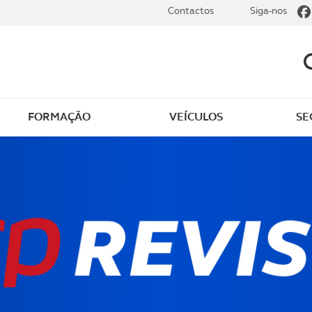
Contactos
Siga-nos
FORMAÇÃO
VEÍCULOS
SE
dade
Clássicos
mentos
Notícias do clube
s
Golfe
sts
Revista ACP Edição
impressa
rto