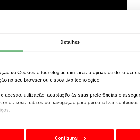
Detalhes
zação de Cookies e tecnologias similares próprias ou de tercei
ão no seu browser ou dispositivo tecnológico.
o acesso, utilização, adaptação às suas preferências e asseg
er os seus hábitos de navegação para personalizar conteúdos
iços.
ão destas tecnologias dependem do seu consentimento, definind
e limitando o acesso a informações durante a navegação no Web
Configurar