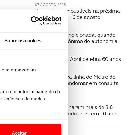
07 AGOSTO 2026
Preço dos combustíveis na próxima
semana | 10 a 16 de agosto
06 AGOSTO 2026
Mobilidade condicionada: quando
Sobre os cookies
conduzir é sinónimo de autonomia
06 AGOSTO 2026
A Ponte 25 de Abril celebra 60 anos
ros que armazenam
06 AGOSTO 2026
Estudo da nova linha do Metro do
Porto para Gondomar em consulta
pública
uram o bom funcionamento do
{{vm
 e anúncios de modo a
{{vm.
06 AGOSTO 2026
Radares apanharam mais de 3,6
milhões de condutores em 10 anos
o nesses termos e a todo o
LE
site.
Aceitar