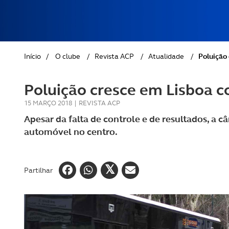
REVISTA ACP
PETS
SOBRE O ACP SEGUROS
CLÁSSICOS
Início
/
O clube
/
Revista ACP
/
Atualidade
/
Poluição 
GOLFE
Poluição cresce em Lisboa co
AUTOCARAVANISMO
15 MARÇO 2018
|
REVISTA ACP
Apesar da falta de controle e de resultados, a c
automóvel no centro.
Partilhar