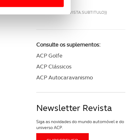
 para lhe proporcionar
{{VM.REVISTA.SUBTITULO}}
site.
e e de análise, com parceiros
Consulte os suplementos:
apenas com o seu
ACP Golfe
estar.
ACP Clássicos
 na sua experiência de
ACP Autocaravanismo
Newsletter Revista
Siga as novidades do mundo automóvel e do
universo ACP.