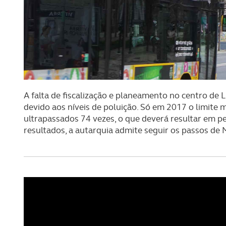
A falta de fiscalização e planeamento no centro de 
devido aos níveis de poluição. Só em 2017 o limite 
ultrapassados 74 vezes, o que deverá resultar em 
resultados, a autarquia admite seguir os passos de 