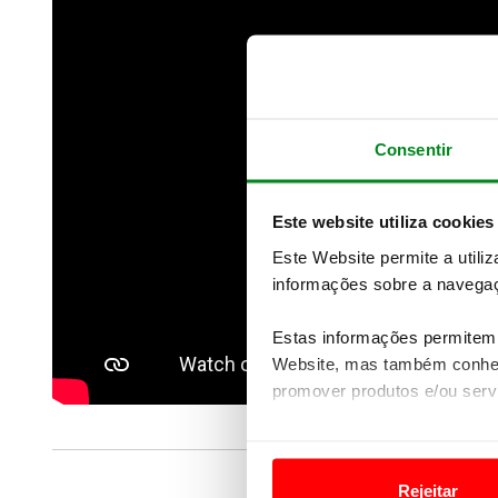
Consentir
Este website utiliza cookies
Este Website permite a utili
informações sobre a navegaç
Estas informações permitem 
Website, mas também conhec
promover produtos e/ou serv
Em alguns casos, a utilizaç
tempo as suas preferências 
Rejeitar