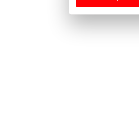
Usamos cookies para melhorar
funcionalidades de redes so
Adicionalmente partilhamos i
e organizações na UE e em p
O ACP garantirá que as tran
consentimento e quando tal s
Realçamos que o bloqueio de 
navegação no Website e nos 
Consulte a política de cookie