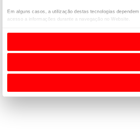
Em alguns casos, a utilização destas tecnologias dependem 
acesso a informações durante a navegação no Website.
Usamos cookies para melhorar a sua experiência digital, pe
analisar dados de navegação no nosso website.
Adicionalmente partilhamos informação, relativa à sua utili
O ACP garantirá que as transferências internacionais de da
necessário no contexto dos serviços a prestar.
Realçamos que o bloqueio de certo tipo de Cookies e tecnol
disponibilizados.
Consulte a política de cookies do site.