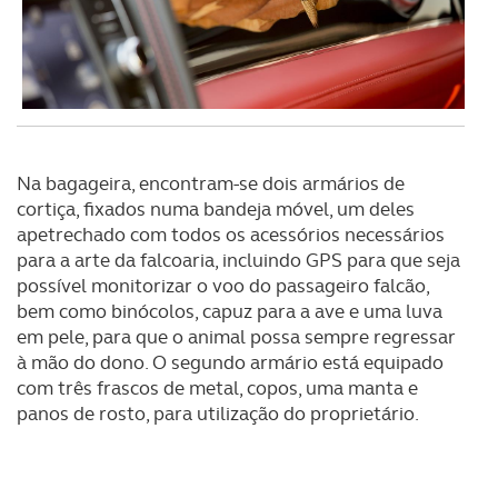
O ACP garantirá que as transferências internacionais de
dados pessoais serão realizadas apenas com o seu
consentimento e quando tal se afigure estritamente
necessário no contexto dos serviços a prestar.
Realçamos que o bloqueio de certo tipo de Cookies e
Na bagageira, encontram-se dois armários de
tecnologias similares pode ter impacto na sua
cortiça, fixados numa bandeja móvel, um deles
experiência de navegação no Website e nos serviços
apetrechado com todos os acessórios necessários
disponibilizados.
para a arte da falcoaria, incluindo GPS para que seja
possível monitorizar o voo do passageiro falcão,
Consulte a política de cookies do site.
bem como binócolos, capuz para a ave e uma luva
em pele, para que o animal possa sempre regressar
à mão do dono. O segundo armário está equipado
com três frascos de metal, copos, uma manta e
panos de rosto, para utilização do proprietário.