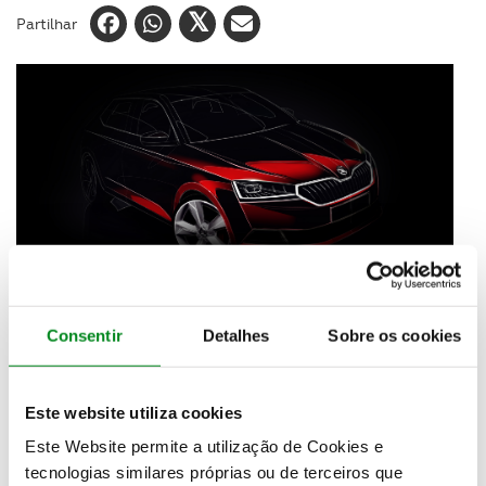
Partilhar
Consentir
Detalhes
Sobre os cookies
Uma nova seção dianteira, com faróis em LED,
transmite ao novo Škoda Fabia um aspeto muito
Este website utiliza cookies
mais robusto e personalizado
. Pela primeira vez, as
Este Website permite a utilização de Cookies e
luzes traseiras em LED estão disponíveis para este
modelo,
mas as alterações nesta nova geração são
tecnologias similares próprias ou de terceiros que