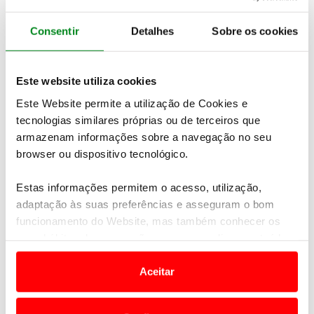
A Nissan é a primeira marca a atingir o marco de 10
anos de vida de um crossover por uma simples
Consentir
Detalhes
Sobre os cookies
razão: o Qashqai é o modelo pioneiro do segmento
crossover, como esta classe de produtos é
atualmente conhecida pela indústria automóvel,
Este website utiliza cookies
consumidores e compradores de automóveis.
Este Website permite a utilização de Cookies e
tecnologias similares próprias ou de terceiros que
armazenam informações sobre a navegação no seu
browser ou dispositivo tecnológico.
Estas informações permitem o acesso, utilização,
adaptação às suas preferências e asseguram o bom
funcionamento do Website, mas também conhecer os
seus hábitos de navegação para personalizar conteúdos
e anúncios de modo a promover produtos e/ou serviços.
Aceitar
Em alguns casos, a utilização destas tecnologias
dependem do seu consentimento, definindo nesses