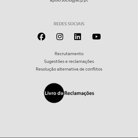
apoio.socio@acp.pt
Realçamos que o bloqueio de certo tipo de Cookies e
tecnologias similares pode ter impacto na sua
experiência de navegação no Website e nos serviços
REDES SOCIAIS
disponibilizados.
Consulte a política de cookies do site.
Recrutamento
Sugestões e reclamações
Resolução alternativa de conflitos