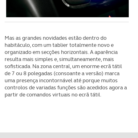
dados pessoais serão realizadas apenas com o seu
consentimento e quando tal se afigure estritamente
necessário no contexto dos serviços a prestar.
Realçamos que o bloqueio de certo tipo de Cookies e
Mas as grandes novidades estão dentro do
tecnologias similares pode ter impacto na sua
habitáculo, com um tablier totalmente novo e
experiência de navegação no Website e nos serviços
organizado em secções horizontais. A aparência
disponibilizados.
resulta mais simples e, simultaneamente, mais
sofisticada. Na zona central, um enorme ecrã tátil
Consulte a política de cookies do site.
de 7 ou 8 polegadas (consoante a versão) marca
uma presença incontornável até porque muitos
controlos de variadas funções são acedidos agora a
partir de comandos virtuais no ecrã tátil.