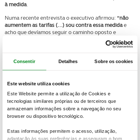
à medida
.
Numa recente entrevista o executivo afirmou:
“não
aumentem as tarifas (…) sou contra essa medida
e
acho que devíamos seguir o caminho oposto e
reduzir as que há estão em vigor”.
Recorde-se que
atualmente é aplicada aos
automóveis chineses importados para a Europa
Consentir
Detalhes
Sobre os cookies
uma tarifa de 10%
. Já os automóveis europeus
exportados para a China pagam uma tarifa de 15%.
Este website utiliza cookies
Este Website permite a utilização de Cookies e
Newsletter Revista
tecnologias similares próprias ou de terceiros que
Receba as novidades do mundo automóvel e
armazenam informações sobre a navegação no seu
do universo ACP.
browser ou dispositivo tecnológico.
Estas informações permitem o acesso, utilização,
SUBSCREVER
adaptação às suas preferências e asseguram o bom