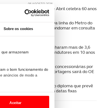
06 AGOSTO 2026
A Ponte 25 de Abril celebra 60 anos
06 AGOSTO 2026
Estudo da nova linha do Metro do
Porto para Gondomar em consulta
Sobre os cookies
pública
06 AGOSTO 2026
Radares apanharam mais de 3,6
milhões de condutores em 10 anos
ros que armazenam
05 AGOSTO 2026
Pagamento a concessionárias por
uram o bom funcionamento do
isenção das portagens sairá do OE
 e anúncios de modo a
04 AGOSTO 2026
IUC. Publicado diploma que prevê
liquidação em datas fixas
o nesses termos e a todo o
site.
Aceitar