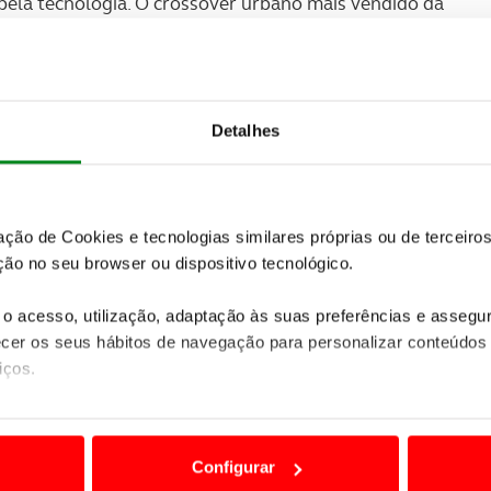
pela tecnologia. O crossover urbano mais vendido da
te elétrica. Ao conceber o primeiro Lexus
frentaram um duplo desafio, para além de
ia que ser visualmente atraente, incorporando a
arca é reconhecida em todo mundo.
Detalhes
zação de Cookies e tecnologias similares próprias ou de tercei
ão no seu browser ou dispositivo tecnológico.
o acesso, utilização, adaptação às suas preferências e asseg
er os seus hábitos de navegação para personalizar conteúdos
iços.
ão destas tecnologias dependem do seu consentimento, definind
e limitando o acesso a informações durante a navegação no Web
Configurar