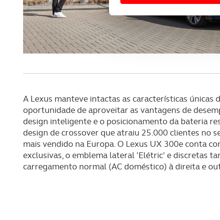
Usamos cookies para melhorar
funcionalidades de redes so
Adicionalmente partilhamos i
e organizações na UE e em p
O ACP garantirá que as tran
consentimento e quando tal s
A Lexus manteve intactas as características únicas 
oportunidade de aproveitar as vantagens de desem
Realçamos que o bloqueio de 
design inteligente e o posicionamento da bateria r
navegação no Website e nos 
design de crossover que atraiu 25.000 clientes no 
mais vendido na Europa. O Lexus UX 300e conta com 
Consulte a política de cookie
exclusivas, o emblema lateral 'Elétric' e discretas t
carregamento normal (AC doméstico) à direita e ou