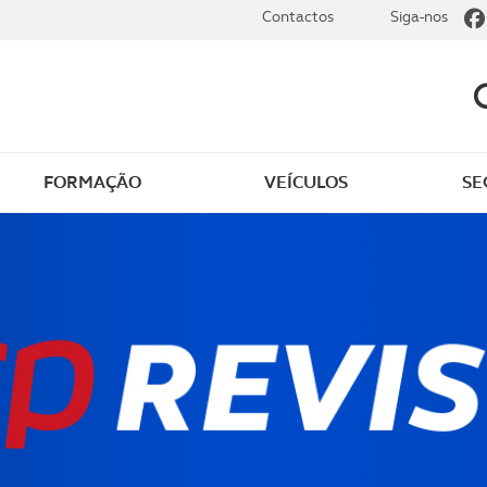
Contactos
Siga-nos
FORMAÇÃO
VEÍCULOS
SE
ência jurídica
Documentos aduaneiro
r a carta de
Autos de ocorrência de
ção
acidente
 e alterações na carta
Carta de embarcações
ndução
recreio
a internacional
Carta de Caçador
ção