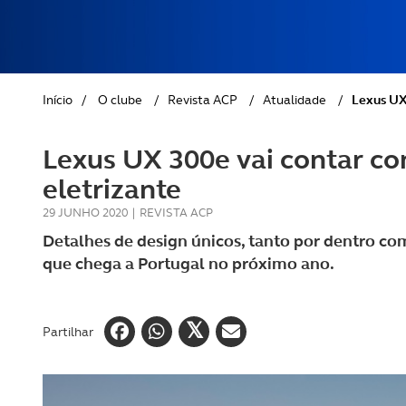
REVISTA ACP
PETS
SOBRE O ACP SEGUROS
CLÁSSICOS
Início
/
O clube
/
Revista ACP
/
Atualidade
/
Lexus UX
GOLFE
Lexus UX 300e vai contar co
AUTOCARAVANISMO
eletrizante
29 JUNHO 2020
|
REVISTA ACP
Detalhes de design únicos, tanto por dentro co
que chega a Portugal no próximo ano.
Partilhar