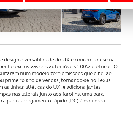
 a sua experiência digital, personalizar conteúdos e anúncios,
ciais, bem como para analisar dados de navegação no nosso web
nformação, relativa à sua utilização do nosso site de publicidad
aíses terceiros.
sferências internacionais de dados pessoais serão realizadas 
e afigure estritamente necessário no contexto dos serviços a pr
de design e versatilidade do UX e concentrou-se na
penho exclusivas dos automóveis 100% elétricos. O
certo tipo de Cookies e tecnologias similares pode ter impacto
esultaram num modelo zero emissões que é fiel ao
serviços disponibilizados.
seu primeiro ano de vendas, tornando-se no Lexus
as linhas atléticas do UX, e adiciona jantes
s do site.
ampas nas laterais junto aos farolins, uma para
tra para carregamento rápido (DC) à esquerda.