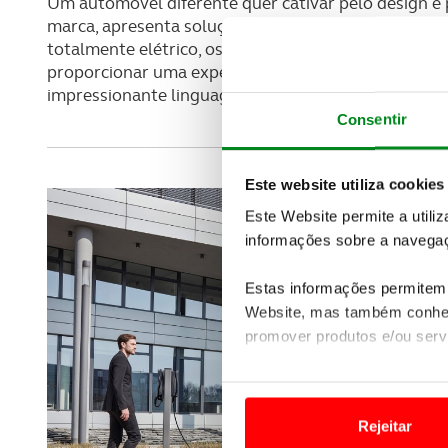
Um automóvel diferente quer cativar pelo design e 
marca, apresenta soluções inteligentes nesta verten
totalmente elétrico, os designers e engenheiros en
proporcionar uma experiência elétrica de ponta, ter
impressionante linguagem de design, pela qual a m
Consentir
Este website utiliza cookies
Este Website permite a utili
informações sobre a navegaç
Estas informações permitem 
Website, mas também conhec
promover produtos e/ou serv
Em alguns casos, a utilizaç
tempo as suas preferências 
Rejeitar