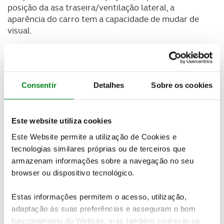
posição da asa traseira/ventilação lateral, a
aparência do carro tem a capacidade de mudar de
visual.
Consentir
Detalhes
Sobre os cookies
Este website utiliza cookies
Este Website permite a utilização de Cookies e
tecnologias similares próprias ou de terceiros que
armazenam informações sobre a navegação no seu
browser ou dispositivo tecnológico.
O KC23 equipa um
motor V-8 twin-turbo (herdado
Estas informações permitem o acesso, utilização,
do 488 GT3) embora não tenha sido revelada a sua
adaptação às suas preferências e asseguram o bom
potência
que se julga ser superior aos quase 600 cv
funcionamento do Website, mas também conhecer os