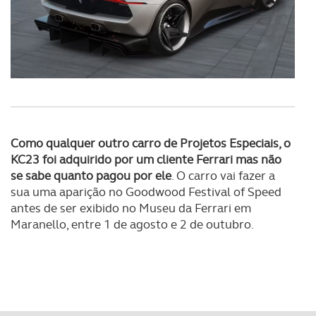
O ACP garantirá que as transferências internacionais de
dados pessoais serão realizadas apenas com o seu
consentimento e quando tal se afigure estritamente
necessário no contexto dos serviços a prestar.
Realçamos que o bloqueio de certo tipo de Cookies e
tecnologias similares pode ter impacto na sua
experiência de navegação no Website e nos serviços
disponibilizados.
Como qualquer outro carro de Projetos Especiais, o
KC23 foi adquirido por um cliente Ferrari mas não
Consulte a política de cookies do site.
se sabe quanto pagou por ele
. O carro vai fazer a
sua uma aparição no Goodwood Festival of Speed
antes de ser exibido no Museu da Ferrari em
Maranello, entre 1 de agosto e 2 de outubro.