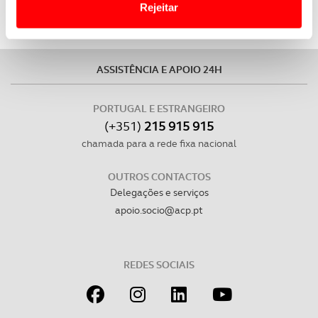
Rejeitar
Usamos cookies para melhorar a sua experiência digital,
personalizar conteúdos e anúncios, para lhe proporcionar
funcionalidades de redes sociais, bem como para
ASSISTÊNCIA E APOIO 24H
analisar dados de navegação no nosso website.
PORTUGAL E ESTRANGEIRO
Adicionalmente partilhamos informação, relativa à sua
(+351)
215 915 915
utilização do nosso site de publicidade e de análise, com
chamada para a rede fixa nacional
parceiros e organizações na UE e em países terceiros.
OUTROS CONTACTOS
O ACP garantirá que as transferências internacionais de
Delegações e serviços
dados pessoais serão realizadas apenas com o seu
apoio.socio@acp.pt
consentimento e quando tal se afigure estritamente
necessário no contexto dos serviços a prestar.
REDES SOCIAIS
Realçamos que o bloqueio de certo tipo de Cookies e
tecnologias similares pode ter impacto na sua
experiência de navegação no Website e nos serviços