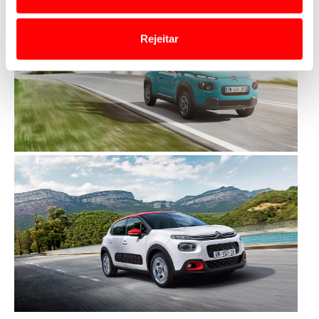
o acesso a informações durante a navegação no
Website.
Rejeitar
Usamos cookies para melhorar a sua experiência digital,
personalizar conteúdos e anúncios, para lhe proporcionar
funcionalidades de redes sociais, bem como para
analisar dados de navegação no nosso website.
Adicionalmente partilhamos informação, relativa à sua
utilização do nosso site de publicidade e de análise, com
parceiros e organizações na UE e em países terceiros.
O ACP garantirá que as transferências internacionais de
dados pessoais serão realizadas apenas com o seu
consentimento e quando tal se afigure estritamente
necessário no contexto dos serviços a prestar.
Realçamos que o bloqueio de certo tipo de Cookies e