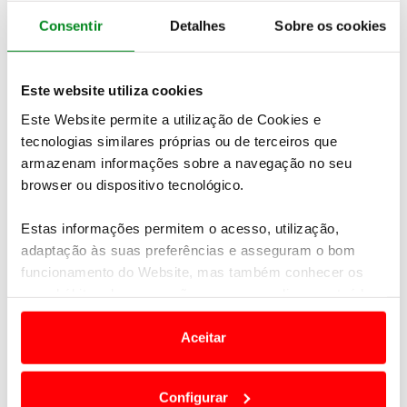
Consentir
Detalhes
Sobre os cookies
Este website utiliza cookies
Este Website permite a utilização de Cookies e
tecnologias similares próprias ou de terceiros que
armazenam informações sobre a navegação no seu
browser ou dispositivo tecnológico.
Estas informações permitem o acesso, utilização,
adaptação às suas preferências e asseguram o bom
funcionamento do Website, mas também conhecer os
seus hábitos de navegação para personalizar conteúdos
e anúncios de modo a promover produtos e/ou serviços.
Aceitar
Em alguns casos, a utilização destas tecnologias
dependem do seu consentimento, definindo nesses
Configurar
termos e a todo o tempo as suas preferências e limitando