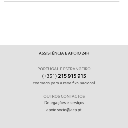
tecnologias similares pode ter impacto na sua
experiência de navegação no Website e nos serviços
disponibilizados.
Consulte a política de cookies do site.
ASSISTÊNCIA E APOIO 24H
PORTUGAL E ESTRANGEIRO
(+351)
215 915 915
chamada para a rede fixa nacional
OUTROS CONTACTOS
Delegações e serviços
apoio.socio@acp.pt