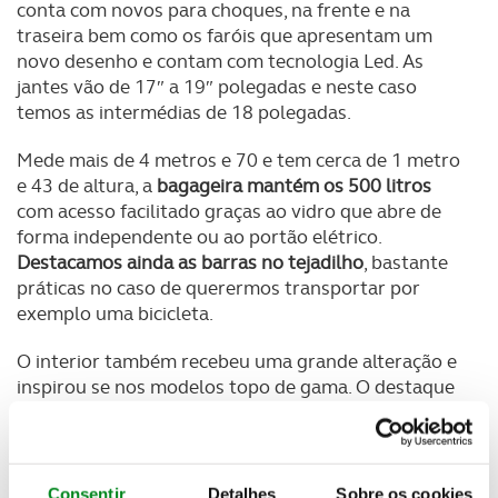
conta com novos para choques, na frente e na
traseira bem como os faróis que apresentam um
novo desenho e contam com tecnologia Led. As
jantes vão de 17″ a 19″ polegadas e neste caso
temos as intermédias de 18 polegadas.
Mede mais de 4 metros e 70 e tem cerca de 1 metro
e 43 de altura, a
bagageira mantém os 500 litros
com acesso facilitado graças ao vidro que abre de
forma independente ou ao portão elétrico.
Destacamos ainda as barras no tejadilho
, bastante
práticas no caso de querermos transportar por
exemplo uma bicicleta.
O interior também recebeu uma grande alteração e
inspirou se nos modelos topo de gama. O destaque
vai para o
BMW Curved Display
que integra dois
ecrãs dispostos lado a lado, um de 12,3″ para o
painel de instrumentos e outro de 14,9″ para o
infoentretenimento.
Consentir
Detalhes
Sobre os cookies