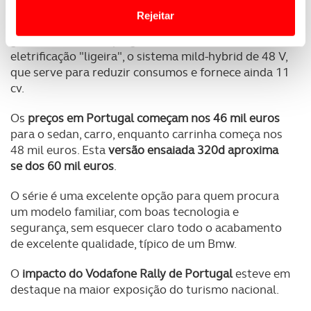
Website.
Rejeitar
Quanto aos motores temos opções a Gasolina,
gasóleo, e híbridas plug in. A novidade está na
Usamos cookies para melhorar a sua experiência digital,
eletrificação "ligeira", o sistema mild-hybrid de 48 V,
personalizar conteúdos e anúncios, para lhe proporcionar
que serve para reduzir consumos e fornece ainda 11
funcionalidades de redes sociais, bem como para
cv.
analisar dados de navegação no nosso website.
Os
preços em Portugal começam nos 46 mil euros
Adicionalmente partilhamos informação, relativa à sua
para o sedan, carro, enquanto carrinha começa nos
utilização do nosso site de publicidade e de análise, com
48 mil euros. Esta
versão ensaiada 320d aproxima
parceiros e organizações na UE e em países terceiros.
se dos 60 mil euros
.
O ACP garantirá que as transferências internacionais de
O série é uma excelente opção para quem procura
dados pessoais serão realizadas apenas com o seu
um modelo familiar, com boas tecnologia e
consentimento e quando tal se afigure estritamente
segurança, sem esquecer claro todo o acabamento
necessário no contexto dos serviços a prestar.
de excelente qualidade, típico de um Bmw.
O
impacto do Vodafone Rally de Portugal
esteve em
Realçamos que o bloqueio de certo tipo de Cookies e
destaque na maior exposição do turismo nacional.
tecnologias similares pode ter impacto na sua
experiência de navegação no Website e nos serviços